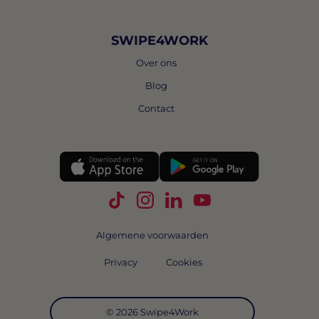
SWIPE4WORK
Over ons
Blog
Contact
Volg Swipe4Work op TikTok
Volg Swipe4Work op Instagra
Volg Swipe4Work op Link
Volg Swipe4Work o
Algemene voorwaarden
Privacy
Cookies
© 2026 Swipe4Work