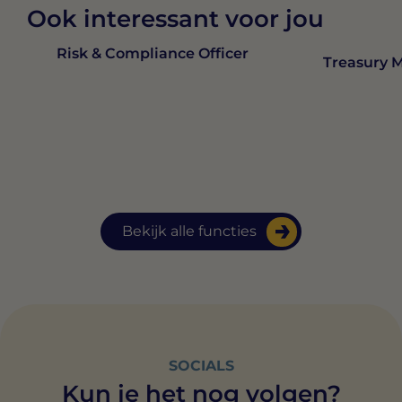
Ook interessant voor jou
Risk & Compliance Officer
Treasury 
Bekijk alle functies
SOCIALS
Kun je het nog volgen?