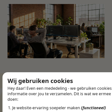
Wij gebruiken cookies
Hey daar! Even een mededeling - we gebruiken cookie
ZO WERKT HET
informatie over jou te verzamelen. Dit is wat we ermee
Een finance baan
doen:
in Haarlem vinden
Je website-ervaring soepeler maken
(functioneel)