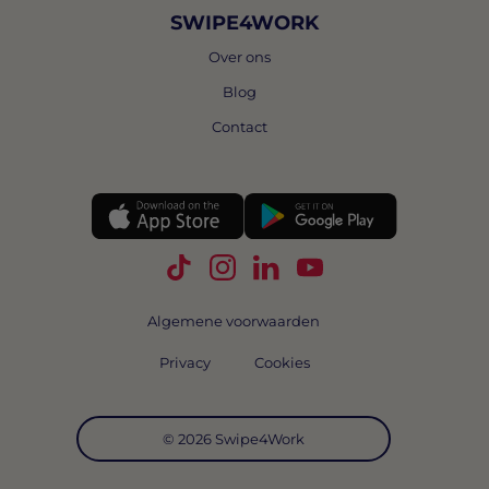
SWIPE4WORK
Over ons
Blog
Contact
Volg Swipe4Work op TikTok
Volg Swipe4Work op Instagra
Volg Swipe4Work op Link
Volg Swipe4Work o
Algemene voorwaarden
Privacy
Cookies
© 2026 Swipe4Work