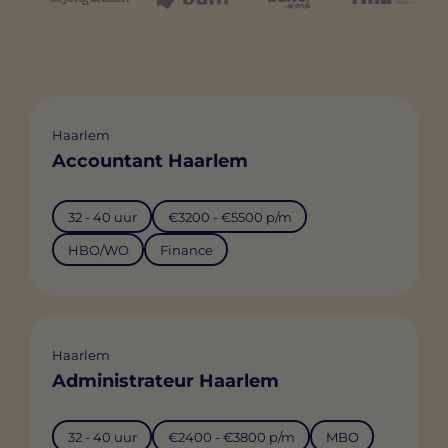
Haarlem
Accountant Haarlem
32 - 40 uur
€3200 - €5500 p/m
HBO/WO
Finance
Haarlem
Administrateur Haarlem
32 - 40 uur
€2400 - €3800 p/m
MBO