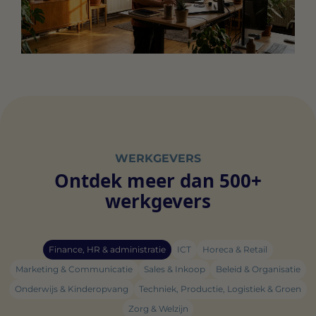
WERKGEVERS
Ontdek meer dan 500+
werkgevers
Finance, HR & administratie
ICT
Horeca & Retail
Marketing & Communicatie
Sales & Inkoop
Beleid & Organisatie
Onderwijs & Kinderopvang
Techniek, Productie, Logistiek & Groen
Zorg & Welzijn