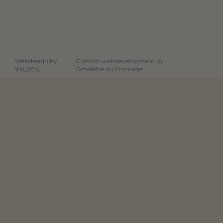
Webdesign by
Custom webdevelopment by
-
Omelette du Fromage
ANTIGIF