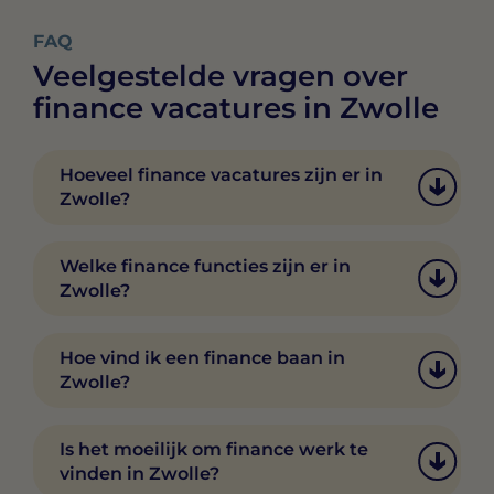
FAQ
Veelgestelde vragen over
finance vacatures in Zwolle
Hoeveel finance vacatures zijn er in
Zwolle?
Het aantal vacatures in finance, HR en
administratie in Zwolle wisselt. Via
Welke finance functies zijn er in
Swipe4Work vind je dagelijks nieuwe
Zwolle?
vacatures en kun je direct matchen met
werkgevers.
In Zwolle vind je diverse functies in finance,
HR en administratie, zoals accountant,
Hoe vind ik een finance baan in
financial controller, HR-adviseur,
Zwolle?
salarisadministrateur en office manager. In
de Swipe4Work-app zie je het volledige
Via Swipe4Work swipe je door finance
aanbod.
vacatures in Zwolle en match je direct met
Is het moeilijk om finance werk te
werkgevers die bij je passen. Je ziet meteen
vinden in Zwolle?
het salaris en de bedrijfscultuur.