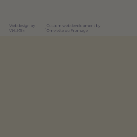
Webdesign by
Custom webdevelopment by
-
Omelette du Fromage
ANTIGIF