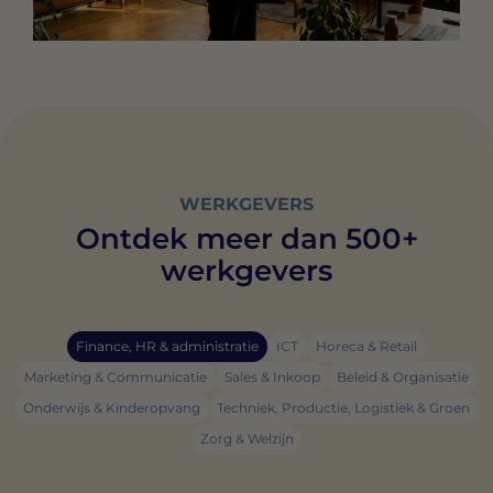
WERKGEVERS
Ontdek meer dan 500+
werkgevers
Finance, HR & administratie
ICT
Horeca & Retail
Marketing & Communicatie
Sales & Inkoop
Beleid & Organisatie
Onderwijs & Kinderopvang
Techniek, Productie, Logistiek & Groen
Zorg & Welzijn