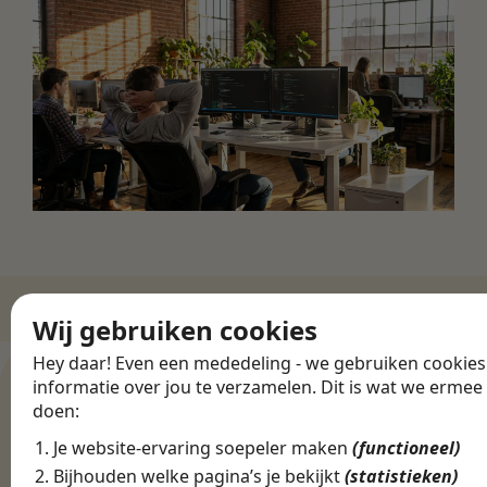
Wij gebruiken cookies
ZO WERKT HET
Hey daar! Even een mededeling - we gebruiken cookie
Een finance baan
informatie over jou te verzamelen. Dit is wat we ermee
doen:
in Zwolle vinden
zonder gedoe
Je website-ervaring soepeler maken
(functioneel)
Bijhouden welke pagina’s je bekijkt
(statistieken)