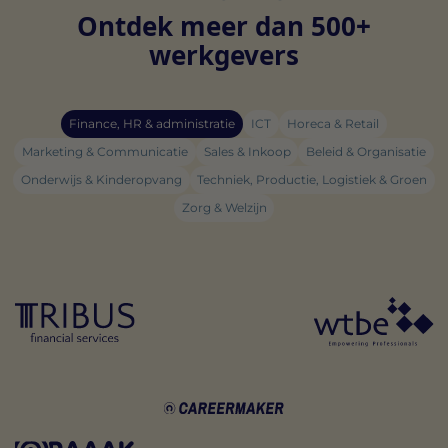
Ontdek meer dan 500+
werkgevers
Finance, HR & administratie
ICT
Horeca & Retail
Marketing & Communicatie
Sales & Inkoop
Beleid & Organisatie
Onderwijs & Kinderopvang
Techniek, Productie, Logistiek & Groen
Zorg & Welzijn