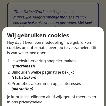
Door Swipe4Work heb ik op een hele
makkelijke, laagdrempelige manier eigenlijk
een hele leuke nieuwe baan gevonden. Met heel
veel nieuwe uitdagingen!
Wij gebruiken cookies
Martijn
Hey daar! Even een mededeling - we gebruiken
Certinia Consultant
cookies om informatie over jou te verzamelen. Dit
is wat we ermee doen:
Je website-ervaring soepeler maken
(functioneel)
Bijhouden welke pagina’s je bekijkt
(statistieken)
Promoties afstemmen op je interesses
(marketing)
Je kunt je instellingen altijd wijzigen of meer lezen
in ons
privacybeleid
.