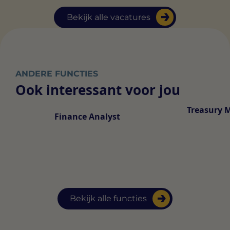
Bekijk alle vacatures
ANDERE FUNCTIES
Ook interessant voor jou
Treasury 
Finance Analyst
Bekijk alle functies