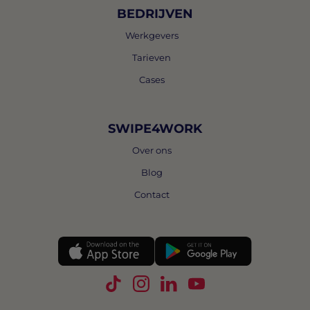
BEDRIJVEN
Werkgevers
Tarieven
Cases
SWIPE4WORK
Over ons
Blog
Contact
Volg Swipe4Work op TikTok
Volg Swipe4Work op Instagra
Volg Swipe4Work op Link
Volg Swipe4Work o