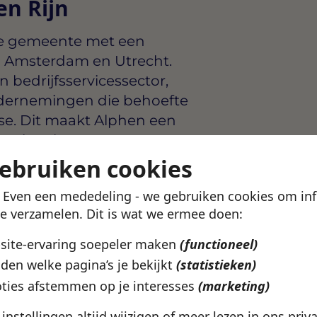
en Rijn
de gemeente met een
an Amsterdam en Utrecht.
n bedrijfsservicessector,
ndernemingen die behoefte
ise. Dit maakt Alphen een
essionals.
gebruiken cookies
arten
! Even een mededeling - we gebruiken cookies om in
te verzamelen. Dit is wat we ermee doen:
phen aan den Rijn
ork
bsite-ervaring soepeler maken
(functioneel)
den welke pagina’s je bekijkt
(statistieken)
uit bij wat jij zoekt? In de
ties afstemmen op je interesses
(marketing)
ekijken welke vacatures
catie en werkuren.
e instellingen altijd wijzigen of meer lezen in ons
priv