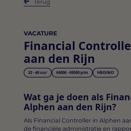
Terug
VACATURE
Financial Controll
aan den Rijn
32 - 40 uur
€4000 - €6500 p/m
HBO/WO
Wat ga je doen als Financ
Alphen aan den Rijn?
Als
Financial Controller in Alphen aa
de financiële administratie en rappor