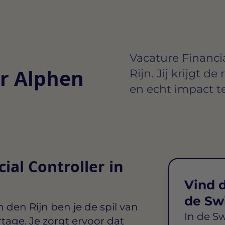
Vacature Financi
er Alphen
Rijn. Jij krijgt d
en echt impact t
ial Controller in
Vind d
de Sw
n den Rijn
ben je de spil van
In de S
tage. Je zorgt ervoor dat