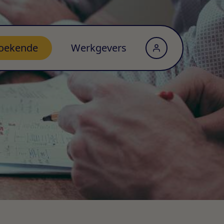
oekende
Werkgevers