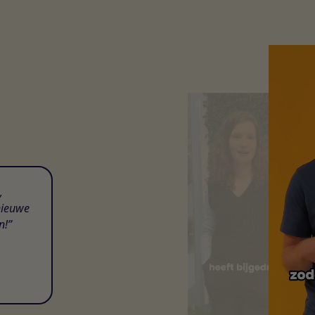
,
nieuwe
n!