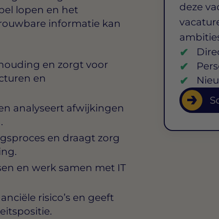
deze va
pel lopen en het
vacature
rouwbare informatie kan
ambitie
Dire
houding en zorgt voor
Pers
cturen en
Nieu
So
 en analyseert afwijkingen
.
ingsproces en draagt zorg
ing.
ssen en werk samen met IT
nciële risico’s en geeft
eitspositie.