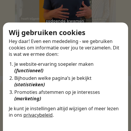
Wij gebruiken cookies
Hey daar! Even een mededeling - we gebruiken
cookies om informatie over jou te verzamelen. Dit
is wat we ermee doen:
Je website-ervaring soepeler maken
(functioneel)
Bijhouden welke pagina’s je bekijkt
(statistieken)
Promoties afstemmen op je interesses
(marketing)
WERKGEVERS
Je kunt je instellingen altijd wijzigen of meer lezen
Ontdek meer dan 500+
in ons
privacybeleid
.
werkgevers
De cookies die wij gebruiken per