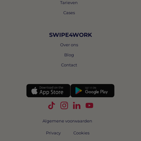
Tarieven
Cases
SWIPE4WORK
Over ons
Blog
Contact
Volg Swipe4Work op TikTok
Volg Swipe4Work op Instagra
Volg Swipe4Work op Link
Volg Swipe4Work o
Algemene voorwaarden
Privacy
Cookies