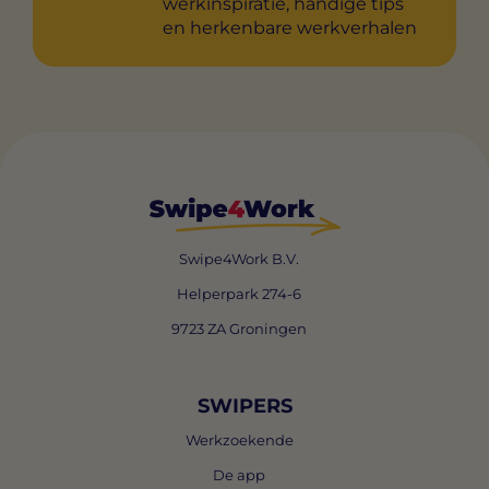
werkinspiratie, handige tips
en herkenbare werkverhalen
Swipe4Work B.V.
Helperpark 274-6
9723 ZA Groningen
SWIPERS
Werkzoekende
De app