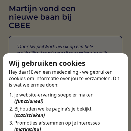
Martijn vond een
nieuwe baan bij
CBEE
Door Swipe4Work heb ik op een hele
makkelijke, laagdrempelige manier eigenlijk
een hele leuke nieuwe baan gevonden. Met heel
Wij gebruiken cookies
veel nieuwe uitdagingen!
Hey daar! Even een mededeling - we gebruiken
cookies om informatie over jou te verzamelen. Dit
Martijn
is wat we ermee doen:
Certinia Consultant
Je website-ervaring soepeler maken
(functioneel)
Bijhouden welke pagina’s je bekijkt
(statistieken)
Promoties afstemmen op je interesses
(marketing)