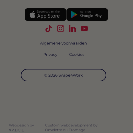
Volg Swipe4Work op TikTok
Volg Swipe4Work op Instagra
Volg Swipe4Work op Link
Volg Swipe4Work o
Algemene voorwaarden
Privacy
Cookies
© 2026 Swipe4Work
Webdesign by
Custom webdevelopment by
-
Omelette du Fromage
ANTIGIF