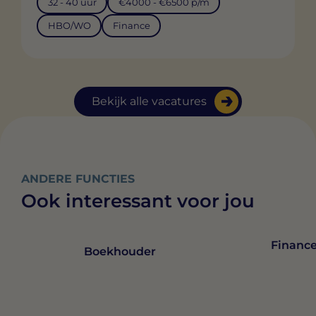
32 - 40 uur
€4000 - €6500 p/m
HBO/WO
Finance
Bekijk alle vacatures
ANDERE FUNCTIES
Ook interessant voor jou
Finance
Boekhouder