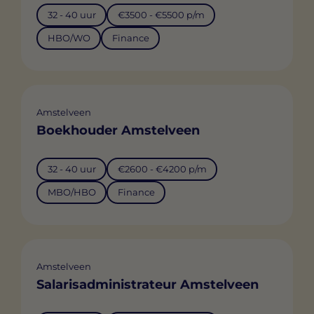
32 - 40 uur
€3500 - €5500 p/m
HBO/WO
Finance
Amstelveen
Boekhouder Amstelveen
32 - 40 uur
€2600 - €4200 p/m
MBO/HBO
Finance
Amstelveen
Salarisadministrateur Amstelveen