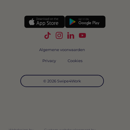
Volg Swipe4Work op TikTok
Volg Swipe4Work op Instagra
Volg Swipe4Work op Link
Volg Swipe4Work o
Algemene voorwaarden
Privacy
Cookies
© 2026 Swipe4Work
Webdesign by
Custom webdevelopment by