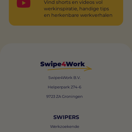
Vind shorts en videos vol
werkinspiratie, handige tips
en herkenbare werkverhalen
Swipe4Work B.V.
Helperpark 274-6
9723 ZA Groningen
SWIPERS
Werkzoekende