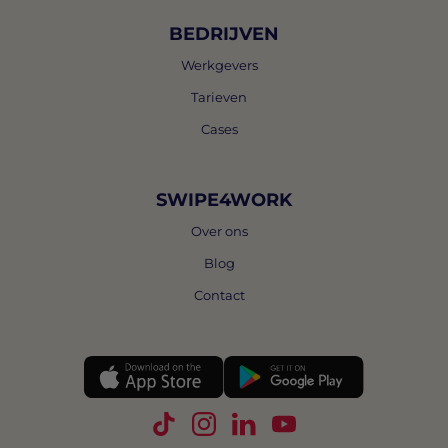
BEDRIJVEN
Werkgevers
Tarieven
Cases
SWIPE4WORK
Over ons
Blog
Contact
Volg Swipe4Work op TikTok
Volg Swipe4Work op Instagra
Volg Swipe4Work op Link
Volg Swipe4Work o