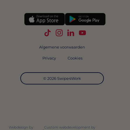
Volg Swipe4Work op TikTok
Volg Swipe4Work op Instagra
Volg Swipe4Work op Link
Volg Swipe4Work o
Algemene voorwaarden
Privacy
Cookies
© 2026 Swipe4Work
Webdesign by
Custom webdevelopment by
-