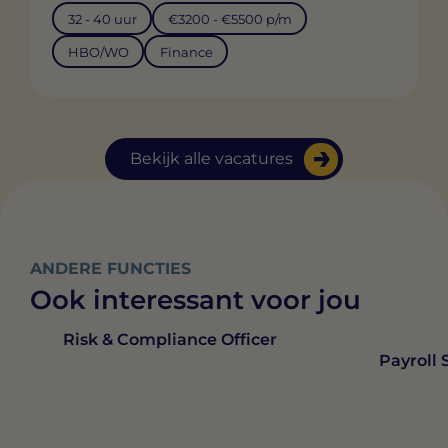
32 - 40 uur
€3200 - €5500 p/m
HBO/WO
Finance
Bekijk alle vacatures
ANDERE FUNCTIES
Ook interessant voor jou
Risk & Compliance Officer
Payroll 