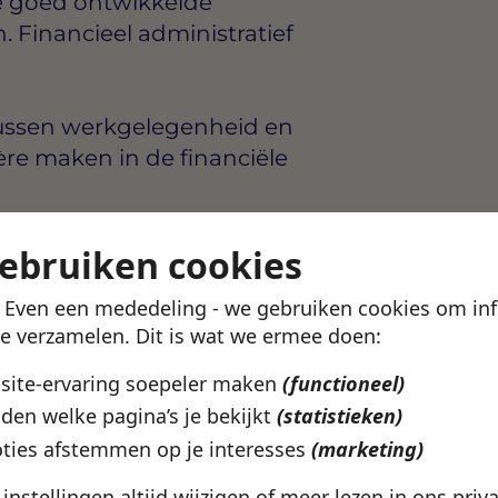
ie goed ontwikkelde
 Financieel administratief
 tussen werkgelegenheid en
ière maken in de financiële
arten
gebruiken cookies
ochem
! Even een mededeling - we gebruiken cookies om in
te verzamelen. Dit is wat we ermee doen:
ork
bsite-ervaring soepeler maken
(functioneel)
uit bij wat jij zoekt? In de
den welke pagina’s je bekijkt
(statistieken)
ekijken welke vacatures
ties afstemmen op je interesses
(marketing)
catie en werkuren.
e instellingen altijd wijzigen of meer lezen in ons
priv