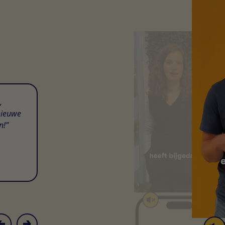
,
nieuwe
n!