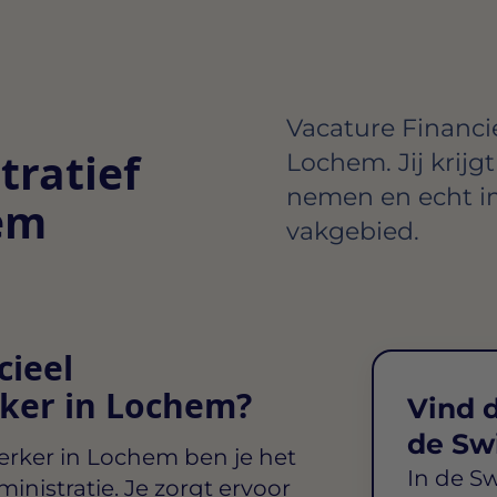
Vacature Financi
tratief
Lochem. Jij krijgt
nemen en echt i
em
vakgebied.
cieel
ker in Lochem?
Vind d
de Sw
erker in Lochem
ben je het
In de S
inistratie. Je zorgt ervoor