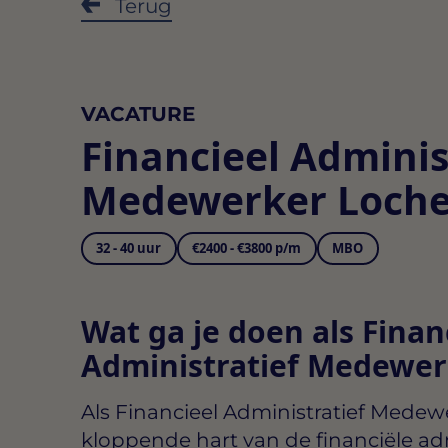
Terug
VACATURE
Financieel Adminis
Medewerker Loch
32 - 40 uur
€2400 - €3800 p/m
MBO
Wat ga je doen als Finan
Administratief Medewer
Als
Financieel Administratief Medew
kloppende hart van de financiële adm