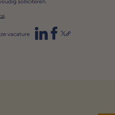
voudig solliciteren.
ce
.
ze vacature