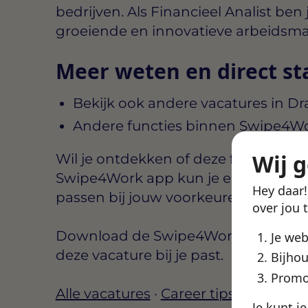
bedrijven. Als Financieel Analist ben
groeiende en innovatieve arbeidsma
Meer weten en direct st
Bekijk ook andere vacatures in D
Andere functies binnen Swipe4W
Wij 
Wil je ontdekken of deze functie aansl
Swipe4Work app kun je eenvoudig b
Hey daar
passen bij jouw voorkeuren, zoals lo
over jou 
Download de Swipe4Work app, maak e
Je we
deze vacature bij je past.
Bijhou
Promo
Alle vacatures
·
Career tips
·
Finance 
Je kunt j