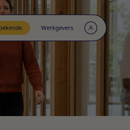
oekende
Werkgevers