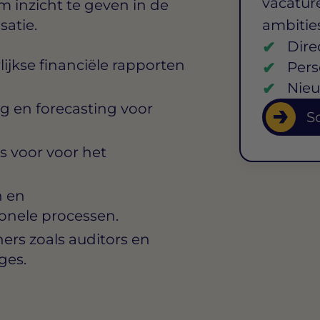
vacature
inzicht te geven in de
satie.
ambitie
Dire
lijkse financiële rapporten
Pers
Nieu
 en forecasting voor
So
s voor voor het
n en
ionele processen.
ers zoals auditors en
ges.