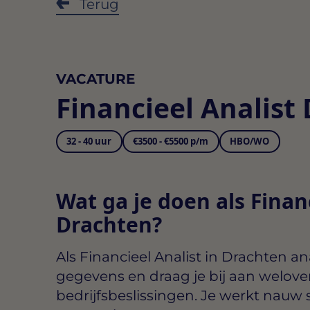
Terug
VACATURE
Financieel Analist
32 - 40 uur
€3500 - €5500 p/m
HBO/WO
Wat ga je doen als Financ
Drachten?
Als
Financieel Analist in Drachten
ana
gegevens en draag je bij aan welo
bedrijfsbeslissingen. Je werkt nau