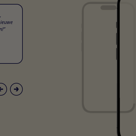
,
nieuwe
n!