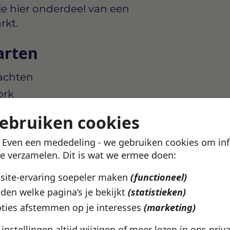
 je hier onderdeel van een
rkt.
arten
rachten
ork
gebruiken cookies
uit bij wat jij zoekt? In de
ekijken welke vacatures
! Even een mededeling - we gebruiken cookies om in
catie en werkuren.
te verzamelen. Dit is wat we ermee doen:
en profiel aan en kijk of
bsite-ervaring soepeler maken
(functioneel)
den welke pagina’s je bekijkt
(statistieken)
ties afstemmen op je interesses
(marketing)
vacatures
e instellingen altijd wijzigen of meer lezen in ons
priv