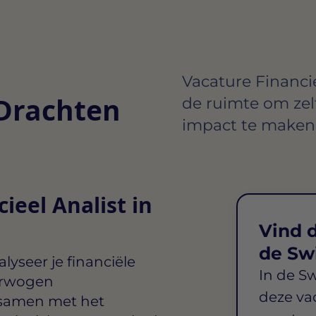
Vacature Financiee
 Drachten
de ruimte om zelf
impact te maken 
ieel Analist in
Vind d
de Sw
lyseer je financiële
In de S
verwogen
deze va
w samen met het