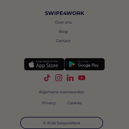
SWIPE4WORK
Over ons
Blog
Contact
Volg Swipe4Work op TikTok
Volg Swipe4Work op Instagra
Volg Swipe4Work op Link
Volg Swipe4Work o
Algemene voorwaarden
Privacy
Cookies
© 2026 Swipe4Work