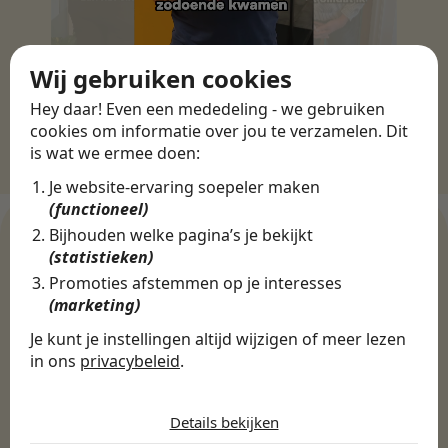
Wij gebruiken cookies
Hey daar! Even een mededeling - we gebruiken
cookies om informatie over jou te verzamelen. Dit
is wat we ermee doen:
Je website-ervaring soepeler maken
(functioneel)
Bijhouden welke pagina’s je bekijkt
(statistieken)
Promoties afstemmen op je interesses
WERKGEVERS
(marketing)
Ontdek meer dan 500+
werkgevers
Je kunt je instellingen altijd wijzigen of meer lezen
in ons
privacybeleid
.
De cookies die wij gebruiken per
categorie
Finance, HR & administratie
ICT
Horeca & Retail
Details bekijken
Marketing & Communicatie
Sales & Inkoop
Beleid & Organisatie