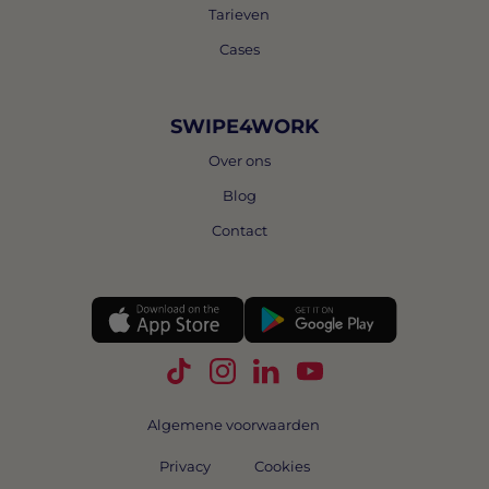
Tarieven
Cases
SWIPE4WORK
Over ons
Blog
Contact
Volg Swipe4Work op TikTok
Volg Swipe4Work op Instagra
Volg Swipe4Work op Link
Volg Swipe4Work o
Algemene voorwaarden
Privacy
Cookies