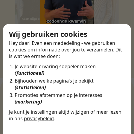
Wij gebruiken cookies
Hey daar! Even een mededeling - we gebruiken
cookies om informatie over jou te verzamelen. Dit
is wat we ermee doen:
Je website-ervaring soepeler maken
(functioneel)
Bijhouden welke pagina’s je bekijkt
(statistieken)
Promoties afstemmen op je interesses
(marketing)
WERKGEVERS
Ontdek meer dan 500+
Je kunt je instellingen altijd wijzigen of meer lezen
in ons
privacybeleid
.
werkgevers
De cookies die wij gebruiken per