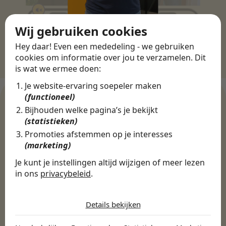
Wij gebruiken cookies
Hey daar! Even een mededeling - we gebruiken
cookies om informatie over jou te verzamelen. Dit
is wat we ermee doen:
Je website-ervaring soepeler maken
(functioneel)
Bijhouden welke pagina’s je bekijkt
(statistieken)
WERKGEVERS
Promoties afstemmen op je interesses
Ontdek meer dan 500+
(marketing)
werkgevers
Je kunt je instellingen altijd wijzigen of meer lezen
in ons
privacybeleid
.
De cookies die wij gebruiken per
Finance, HR & administratie
ICT
Horeca & Retail
categorie
Marketing & Communicatie
Sales & Inkoop
Beleid & Organisatie
Details bekijken
Onderwijs & Kinderopvang
Techniek, Productie, Logistiek & Groen
Noodzakelijk