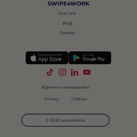
SWIPE4WORK
Over ons
Blog
Contact
Volg Swipe4Work op TikTok
Volg Swipe4Work op Instagra
Volg Swipe4Work op Link
Volg Swipe4Work o
Algemene voorwaarden
Privacy
Cookies
© 2026 Swipe4Work