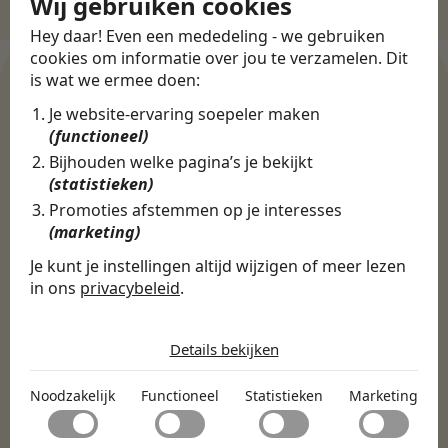
Wij gebruiken cookies
Hey daar! Even een mededeling - we gebruiken
cookies om informatie over jou te verzamelen. Dit
is wat we ermee doen:
Je website-ervaring soepeler maken
WERKGEVERS
(functioneel)
Ontdek meer dan 500+
Bijhouden welke pagina’s je bekijkt
(statistieken)
werkgevers
Promoties afstemmen op je interesses
(marketing)
Finance, HR & administratie
ICT
Horeca & Retail
Je kunt je instellingen altijd wijzigen of meer lezen
in ons
privacybeleid
.
Marketing & Communicatie
Sales & Inkoop
Beleid & Organisatie
Onderwijs & Kinderopvang
Techniek, Productie, Logistiek & Groen
De cookies die wij gebruiken per
categorie
Zorg & Welzijn
Details bekijken
Noodzakelijk
Noodzakelijk
Functioneel
Statistieken
Marketing
Noodzakelijke cookies helpen een website bruikbaar te
Functioneel
maken door basisfuncties zoals paginanavigatie en
toegang tot beveiligde delen van de website mogelijk te
Met functionele cookies kan een website informatie