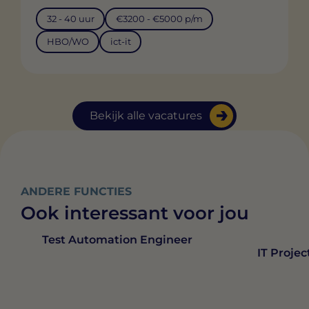
32 - 40 uur
€3200 - €5000 p/m
HBO/WO
ict-it
Bekijk alle vacatures
ANDERE FUNCTIES
Ook interessant voor jou
Test Automation Engineer
IT Proje