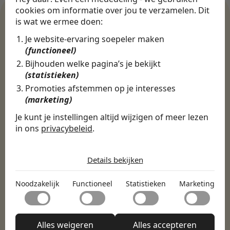
cookies om informatie over jou te verzamelen. Dit
is wat we ermee doen:
Je website-ervaring soepeler maken
WERKGEVERS
(functioneel)
Ontdek meer dan 500+
Bijhouden welke pagina’s je bekijkt
werkgevers
(statistieken)
Promoties afstemmen op je interesses
(marketing)
Finance, HR & administratie
ICT
Horeca & Retail
Je kunt je instellingen altijd wijzigen of meer lezen
Marketing & Communicatie
Sales & Inkoop
Beleid & Organisatie
in ons
privacybeleid
.
Onderwijs & Kinderopvang
Techniek, Productie, Logistiek & Groen
De cookies die wij gebruiken per
Zorg & Welzijn
categorie
Details bekijken
Noodzakelijk
Noodzakelijk
Functioneel
Statistieken
Marketing
Noodzakelijke cookies helpen een website bruikbaar te
Functioneel
maken door basisfuncties zoals paginanavigatie en
toegang tot beveiligde delen van de website mogelijk te
Met functionele cookies kan een website informatie
maken. Zonder deze cookies kan de website niet naar
Statistieken
onthouden welke de manier waarop de website zich
Alles weigeren
Alles accepteren