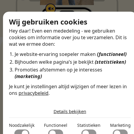
Wij gebruiken cookies
Hey daar! Even een mededeling - we gebruiken
cookies om informatie over jou te verzamelen. Dit is
wat we ermee doen:
Je website-ervaring soepeler maken
(functioneel)
Bijhouden welke pagina’s je bekijkt
(statistieken)
WERKGEVERS
Promoties afstemmen op je interesses
Ontdek meer dan 500+
(marketing)
werkgevers
Je kunt je instellingen altijd wijzigen of meer lezen in
ons
privacybeleid
.
De cookies die wij gebruiken per
Finance, HR & administratie
ICT
Horeca & Retail
categorie
Marketing & Communicatie
Details bekijken
Sales & Inkoop
Beleid & Organisatie
Noodzakelijk
Onderwijs & Kinderopvang
Techniek, Productie, Logistiek & Groen
Noodzakelijk
Functioneel
Statistieken
Marketing
Noodzakelijke cookies helpen een website bruikbaar te
Zorg & Welzijn
Functioneel
maken door basisfuncties zoals paginanavigatie en