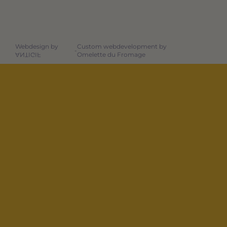
Webdesign by
Custom webdevelopment by
-
Omelette du Fromage
ANTIGIF