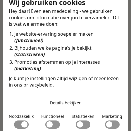
Wij gebruiken cookies
Alle vacatures
·
Career tips
Hey daar! Even een mededeling - we gebruiken
cookies om informatie over jou te verzamelen. Dit
Deel deze vacature
Terug
is wat we ermee doen:
Je website-ervaring soepeler maken
(functioneel)
Bijhouden welke pagina’s je bekijkt
Vind de volledige
(statistieken)
Promoties afstemmen op je interesses
vacature in de
(marketing)
Swipe4Work app
Je kunt je instellingen altijd wijzigen of meer lezen
In de Swipe4Work-app vind je
in ons
privacybeleid
.
niet alleen deze vacature, maar
De cookies die wij gebruiken per
honderden andere vacatures
categorie
Details bekijken
op basis van jouw skills,
Noodzakelijk
Noodzakelijk
Functioneel
Statistieken
Marketing
ambities en voorkeuren.
Noodzakelijke cookies helpen een website bruikbaar te
Functioneel
maken door basisfuncties zoals paginanavigatie en
Direct matchen & solliciteren
toegang tot beveiligde delen van de website mogelijk te