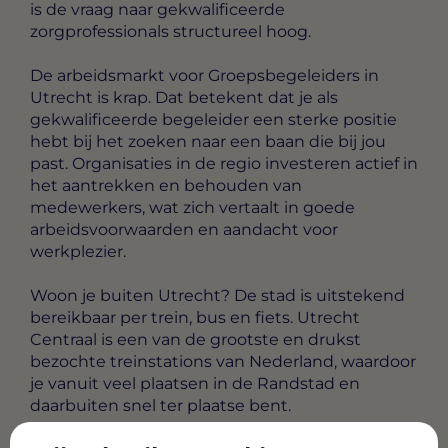
is de vraag naar gekwalificeerde
zorgprofessionals structureel hoog.
De arbeidsmarkt voor Groepsbegeleiders in
Utrecht is krap. Dat betekent dat je als
gekwalificeerde begeleider een sterke positie
hebt bij het zoeken naar een baan die bij jou
past. Organisaties in de regio investeren actief in
het aantrekken en behouden van
medewerkers, wat zich vertaalt in goede
arbeidsvoorwaarden en aandacht voor
werkplezier.
Woon je buiten Utrecht? De stad is uitstekend
bereikbaar per trein, bus en fiets. Utrecht
Centraal is een van de grootste en drukst
bezochte treinstations van Nederland, waardoor
je vanuit veel plaatsen in de Randstad en
daarbuiten snel ter plaatse bent.