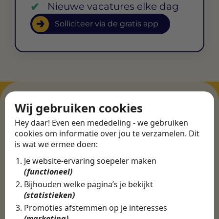
Nieuwe vacatures elke dag
Solliciteer via de gratis app
Wij gebruiken cookies
Hey daar! Even een mededeling - we gebruiken
ERVARINGEN
cookies om informatie over jou te verzamelen. Dit
Martijn vond een
is wat we ermee doen:
nieuwe baan bij
Je website-ervaring soepeler maken
CBEE
(functioneel)
Bijhouden welke pagina’s je bekijkt
(statistieken)
Door Swipe4Work heb ik op een hele
Promoties afstemmen op je interesses
makkelijke, laagdrempelige manier eigenlijk
(marketing)