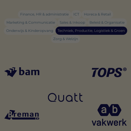
Finance, HR & administratie
ICT
Horeca & Retail
Marketing & Communicatie
Sales & Inkoop
Beleid & Organisatie
Onderwijs & Kinderopvang
Techniek, Productie, Logistiek & Groen
Zorg & Welzijn