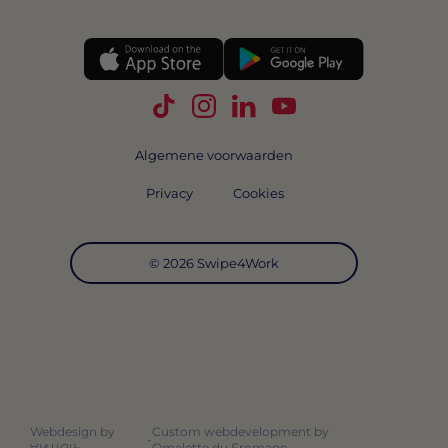
Volg Swipe4Work op TikTok
Volg Swipe4Work op Instagra
Volg Swipe4Work op Link
Volg Swipe4Work o
Algemene voorwaarden
Privacy
Cookies
© 2026 Swipe4Work
Webdesign by
Custom webdevelopment by
-
Omelette du Fromage