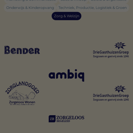
Onderwijs & Kinderopvang
Techniek, Productie, Logistiek & Groen
Zorg & Welzijn