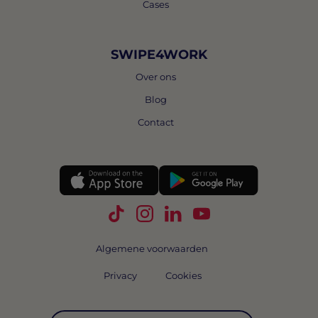
Cases
SWIPE4WORK
Over ons
Blog
Contact
Volg Swipe4Work op TikTok
Volg Swipe4Work op Instagra
Volg Swipe4Work op Link
Volg Swipe4Work o
Algemene voorwaarden
Privacy
Cookies