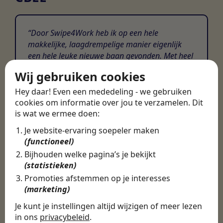
Door Swipe4Work heb ik op een hele
makkelijke, laagdrempelige manier eigenlijk
een hele leuke nieuwe baan gevonden. Met heel
veel nieuwe uitdagingen!
Wij gebruiken cookies
Martijn
Hey daar! Even een mededeling - we gebruiken
cookies om informatie over jou te verzamelen. Dit
Certinia Consultant
is wat we ermee doen:
Je website-ervaring soepeler maken
(functioneel)
Bijhouden welke pagina’s je bekijkt
(statistieken)
Promoties afstemmen op je interesses
(marketing)
Je kunt je instellingen altijd wijzigen of meer lezen
in ons
privacybeleid
.