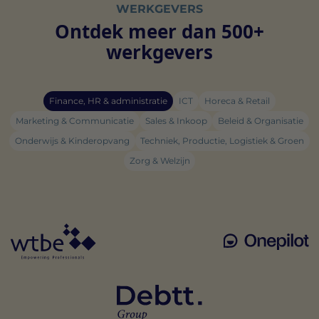
WERKGEVERS
Ontdek meer dan 500+
werkgevers
Finance, HR & administratie
ICT
Horeca & Retail
Marketing & Communicatie
Sales & Inkoop
Beleid & Organisatie
Onderwijs & Kinderopvang
Techniek, Productie, Logistiek & Groen
Zorg & Welzijn