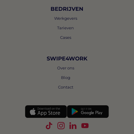
BEDRIJVEN
Werkgevers
Tarieven
Cases
SWIPE4WORK
Over ons
Blog
Contact
Volg Swipe4Work op TikTok
Volg Swipe4Work op Instagra
Volg Swipe4Work op Link
Volg Swipe4Work o