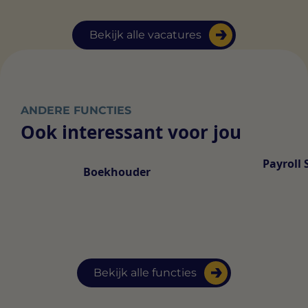
Bekijk alle vacatures
ANDERE FUNCTIES
Ook interessant voor jou
Payroll 
Boekhouder
Bekijk alle functies