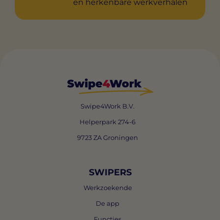
en herkenbare werkverhalen
Swipe4Work B.V.
Helperpark 274-6
9723 ZA Groningen
SWIPERS
Werkzoekende
De app
Functies