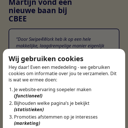
Martijn vond een
nieuwe baan bij
CBEE
Door Swipe4Work heb ik op een hele
makkelijke, laagdrempelige manier eigenlijk
een hele leuke nieuwe baan gevonden. Met heel
Wij gebruiken cookies
veel nieuwe uitdagingen!
Hey daar! Even een mededeling - we gebruiken
Martijn
cookies om informatie over jou te verzamelen. Dit
is wat we ermee doen:
Certinia Consultant
Je website-ervaring soepeler maken
(functioneel)
Bijhouden welke pagina’s je bekijkt
(statistieken)
Promoties afstemmen op je interesses
(marketing)