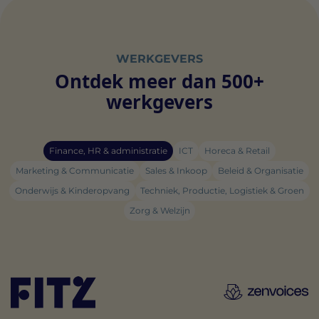
WERKGEVERS
Ontdek meer dan 500+
werkgevers
Finance, HR & administratie
ICT
Horeca & Retail
Marketing & Communicatie
Sales & Inkoop
Beleid & Organisatie
Onderwijs & Kinderopvang
Techniek, Productie, Logistiek & Groen
Zorg & Welzijn