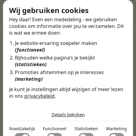
Wij gebruiken cookies
Hey daar! Even een mededeling - we gebruiken
cookies om informatie over jou te verzamelen. Dit
is wat we ermee doen:
Je website-ervaring soepeler maken
(functioneel)
WERKGEVERS
Bijhouden welke pagina’s je bekijkt
Ontdek meer dan 500+
(statistieken)
werkgevers
Promoties afstemmen op je interesses
(marketing)
Je kunt je instellingen altijd wijzigen of meer lezen
Finance, HR & administratie
ICT
Horeca & Retail
in ons
privacybeleid
.
Marketing & Communicatie
Sales & Inkoop
Beleid & Organisatie
De cookies die wij gebruiken per
Onderwijs & Kinderopvang
Techniek, Productie, Logistiek & Groen
categorie
Details bekijken
Zorg & Welzijn
Noodzakelijk
Noodzakelijk
Functioneel
Statistieken
Marketing
Noodzakelijke cookies helpen een website bruikbaar te