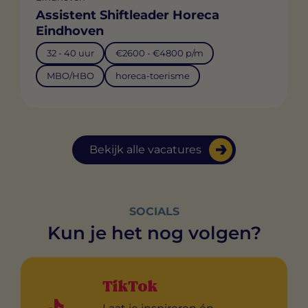
Assistent Shiftleader Horeca
Eindhoven
32 - 40 uur
€2600 - €4800 p/m
MBO/HBO
horeca-toerisme
Bekijk alle vacatures
SOCIALS
Kun je het nog volgen?
TikTok