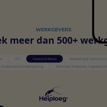
WERKGEVERS
k meer dan 500+ werk
ie
ICT
Horeca & Retail
Marketing & Communic
Onderwijs & Kinderopvang
Techniek, Productie, Logistiek &