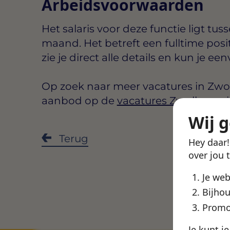
Arbeidsvoorwaarden
Het salaris voor deze functie ligt tus
maand
. Het betreft een
fulltime
posi
zie je direct alle details en kun je een
Op zoek naar meer vacatures in Zwoll
aanbod op de
vacatures Zwolle
pagi
Wij 
Deel de
Terug
Hey daar
over jou 
Je we
Bijhou
Promo
Je kunt j