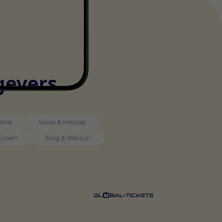
gevers
atie
Sales & Inkoop
 Groen
Zorg & Welzijn