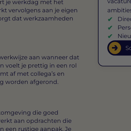
vacature
art je werkdag met het
kt vervolgens aan je eigen
ambitie
 zorgt dat werkzaamheden
Dire
Pers
Nieu
So
e werkwijze aan wanneer dat
 voelt je prettig in een rol
mt af met collega’s en
g worden afgerond.
komgeving die goed
 werkt aan opdrachten die
n een rustige aanpak. Je