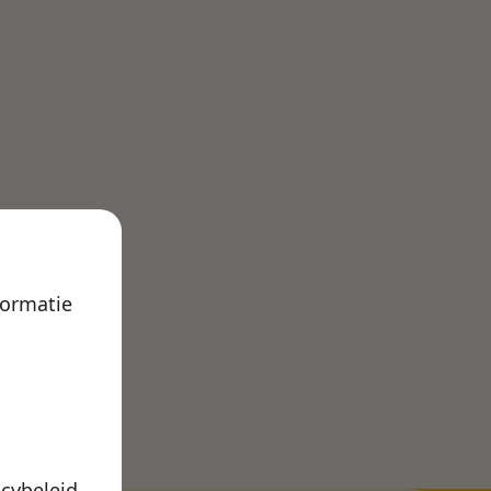
formatie
acybeleid
.