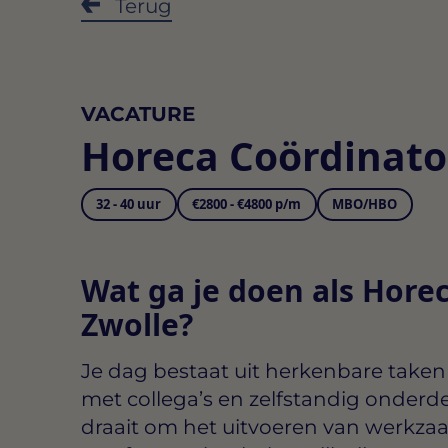
Terug
VACATURE
Horeca Coördinato
32 - 40 uur
€2800 - €4800 p/m
MBO/HBO
Wat ga je doen als Hore
Zwolle?
Je dag bestaat uit herkenbare taken
met collega’s en zelfstandig onderd
draait om het uitvoeren van werkz