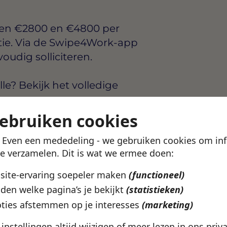
sen
€2800 en €4800 per
tie. Via de Swipe4Work-app
voudig solliciteren.
e? Bekijk het volledige
na.
gebruiken cookies
ze vacature
! Even een mededeling - we gebruiken cookies om in
te verzamelen. Dit is wat we ermee doen:
bsite-ervaring soepeler maken
(functioneel)
den welke pagina’s je bekijkt
(statistieken)
ties afstemmen op je interesses
(marketing)
e instellingen altijd wijzigen of meer lezen in ons
priv