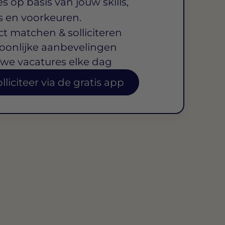
s op basis van jouw skills,
s en voorkeuren.
ct matchen & solliciteren
oonlijke aanbevelingen
we vacatures elke dag
lliciteer via de gratis app