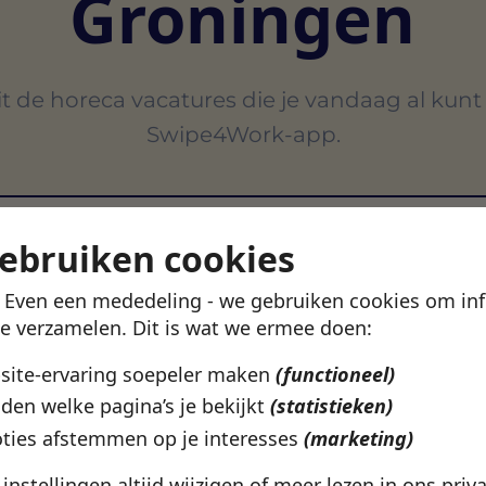
Groningen
t de horeca vacatures die je vandaag al kunt
Swipe4Work-app.
gebruiken cookies
! Even een mededeling - we gebruiken cookies om in
VERTROUWD DOOR 500+ WERKGEVERS IN NEDERLAN
te verzamelen. Dit is wat we ermee doen:
bsite-ervaring soepeler maken
(functioneel)
den welke pagina’s je bekijkt
(statistieken)
ties afstemmen op je interesses
(marketing)
e instellingen altijd wijzigen of meer lezen in ons
priv
Groningen