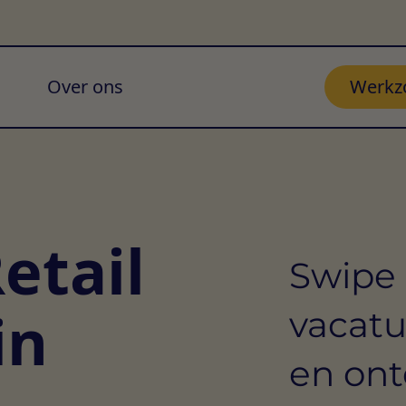
Over ons
Werkz
etail
Swipe 
in
vacatu
en ont