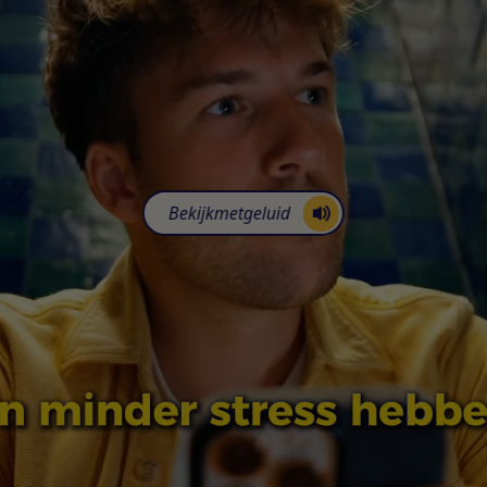
Bekijk
met
geluid