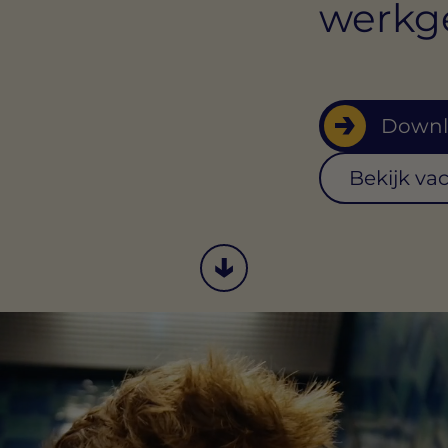
werkge
Downl
Bekijk va