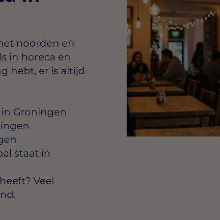
 het noorden en
ls in horeca en
g hebt, er is altijd
 in Groningen
ningen
ngen
al staat in
heeft? Veel
ond.