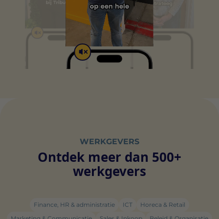
WERKGEVERS
Ontdek meer dan 500+
werkgevers
Finance, HR & administratie
ICT
Horeca & Retail
Marketing & Communicatie
Sales & Inkoop
Beleid & Organisatie