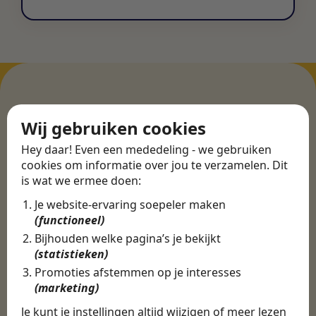
ERVARINGEN
Wij gebruiken cookies
Martijn vond een
Hey daar! Even een mededeling - we gebruiken
cookies om informatie over jou te verzamelen. Dit
nieuwe baan bij
is wat we ermee doen:
CBEE
Je website-ervaring soepeler maken
(functioneel)
Bijhouden welke pagina’s je bekijkt
Door Swipe4Work heb ik op een hele
(statistieken)
makkelijke, laagdrempelige manier eigenlijk
Promoties afstemmen op je interesses
een hele leuke nieuwe baan gevonden. Met heel
(marketing)
veel nieuwe uitdagingen!
Je kunt je instellingen altijd wijzigen of meer lezen