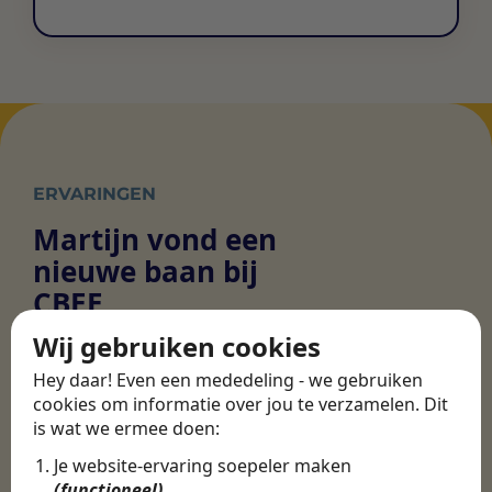
ERVARINGEN
Martijn vond een
nieuwe baan bij
CBEE
Wij gebruiken cookies
Hey daar! Even een mededeling - we gebruiken
Door Swipe4Work heb ik op een hele
cookies om informatie over jou te verzamelen. Dit
makkelijke, laagdrempelige manier eigenlijk
is wat we ermee doen:
een hele leuke nieuwe baan gevonden. Met heel
veel nieuwe uitdagingen!
Je website-ervaring soepeler maken
(functioneel)