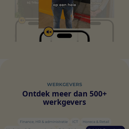
individuele gebruiker en daardoor waardevoller voor
geclassificeerde cookies, waarbij we samenwerken met
uitgevers en externe adverteerders.
de leveranciers van elke cookie.
WERKGEVERS
Ontdek meer dan 500+
werkgevers
Finance, HR & administratie
ICT
Horeca & Retail