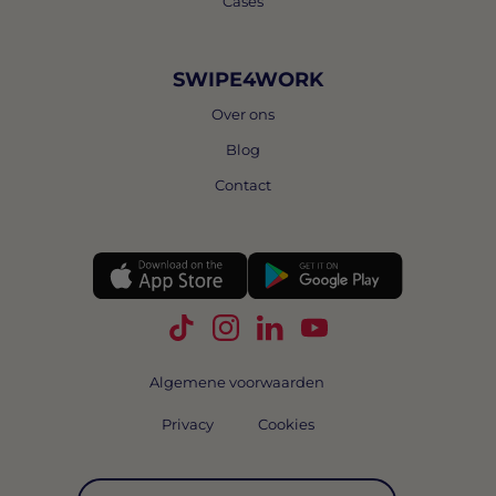
Cases
SWIPE4WORK
Over ons
Blog
Contact
Volg Swipe4Work op TikTok
Volg Swipe4Work op Instagra
Volg Swipe4Work op Link
Volg Swipe4Work o
Algemene voorwaarden
Privacy
Cookies