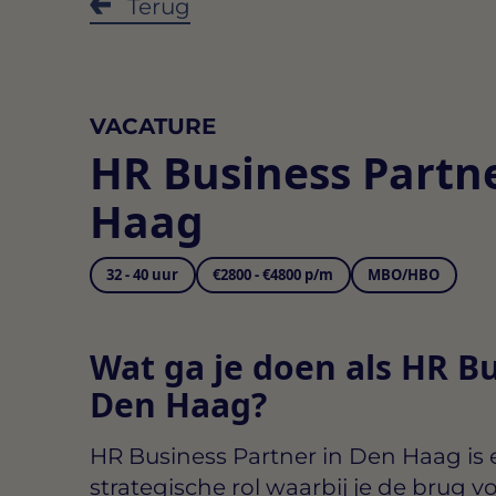
Terug
VACATURE
HR Business Partn
Haag
32 - 40 uur
€2800 - €4800 p/m
MBO/HBO
Wat ga je doen als HR Bu
Den Haag?
HR Business Partner in Den Haag
is 
strategische rol waarbij je de brug 