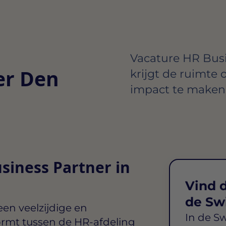
Vacature HR Busi
er Den
krijgt de ruimte 
impact te maken 
siness Partner in
Vind d
de Sw
een veelzijdige en
In de S
vormt tussen de HR-afdeling