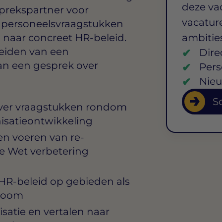
deze va
sprekspartner voor
vacature
r personeelsvraagstukken
n naar concreet HR-beleid.
ambitie
leiden van een
Dire
van een gesprek over
Pers
Nieu
So
over vraagstukken rondom
nisatieontwikkeling
en voeren van re-
de Wet verbetering
HR-beleid op gebieden als
troom
satie en vertalen naar