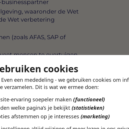
R-businesspartner
elgeving, waaronder de Wet
de Wet verbetering
en (zoals AFAS, SAP of
 weet mensen te overtuigen
liezen
gebruiken cookies
n hart in balans en kunt
! Even een mededeling - we gebruiken cookies om in
informatie
te verzamelen. Dit is wat we ermee doen:
bsite-ervaring soepeler maken
(functioneel)
den welke pagina’s je bekijkt
(statistieken)
ie in Den Haag die HR
pline. De HR Business
ties afstemmen op je interesses
(marketing)
hakel, maar een volwaardige
e instellingen altijd wijzigen of meer lezen in ons
priv