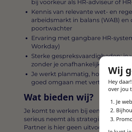
bij voorkeur als HR-adviseur of H
Kennis van relevante wet- en reg
arbeidsmarkt in balans (WAB) en 
poortwachter
Ervaring met gangbare HR-system
Workday)
Sterke gespreksvaardigheden: je
zonder je onafhankelijkheid te ver
Wij 
Je werkt planmatig, houdt hoofd e
Hey daar
goed omgaan met vertrouwelijke 
over jou 
Wat bieden wij?
Je we
Bijhou
Je komt te werken bij een organisat
serieus neemt als strategische disci
Promo
Partner is hier geen uitvoerende sc
Je kunt j