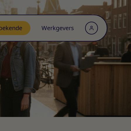
oekende
Werkgevers