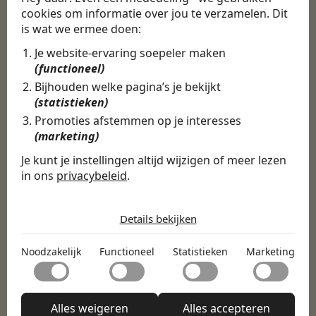
cookies om informatie over jou te verzamelen. Dit
CBEE
is wat we ermee doen:
Je website-ervaring soepeler maken
(functioneel)
Door Swipe4Work heb ik op een hele
makkelijke, laagdrempelige manier eigenlijk
Bijhouden welke pagina’s je bekijkt
een hele leuke nieuwe baan gevonden. Met heel
(statistieken)
veel nieuwe uitdagingen!
Promoties afstemmen op je interesses
(marketing)
Martijn
Je kunt je instellingen altijd wijzigen of meer lezen
Certinia Consultant
in ons
privacybeleid
.
De cookies die wij gebruiken per
categorie
Details bekijken
Noodzakelijk
Noodzakelijk
Functioneel
Statistieken
Marketing
Noodzakelijke cookies helpen een website bruikbaar te
Functioneel
maken door basisfuncties zoals paginanavigatie en
toegang tot beveiligde delen van de website mogelijk te
Met functionele cookies kan een website informatie
maken. Zonder deze cookies kan de website niet naar
Statistieken
onthouden welke de manier waarop de website zich
Alles weigeren
Alles accepteren
behoren functioneren.