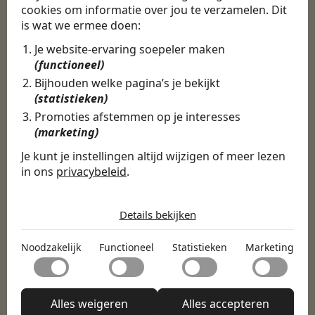
cookies om informatie over jou te verzamelen. Dit
is wat we ermee doen:
WERKGEVERS
Ontdek meer dan 500+
Je website-ervaring soepeler maken
(functioneel)
werkgevers
Bijhouden welke pagina’s je bekijkt
(statistieken)
Promoties afstemmen op je interesses
Finance, HR & administratie
ICT
Horeca & Retail
(marketing)
Marketing & Communicatie
Sales & Inkoop
Beleid & Organisatie
Je kunt je instellingen altijd wijzigen of meer lezen
Onderwijs & Kinderopvang
Techniek, Productie, Logistiek & Groen
in ons
privacybeleid
.
Zorg & Welzijn
De cookies die wij gebruiken per
categorie
Details bekijken
Noodzakelijk
Noodzakelijk
Functioneel
Statistieken
Marketing
Noodzakelijke cookies helpen een website bruikbaar te
Functioneel
maken door basisfuncties zoals paginanavigatie en
toegang tot beveiligde delen van de website mogelijk te
Met functionele cookies kan een website informatie
maken. Zonder deze cookies kan de website niet naar
Statistieken
onthouden welke de manier waarop de website zich
Alles weigeren
Alles accepteren
behoren functioneren.
gedraagt of eruitziet verandert, zoals de taal van je