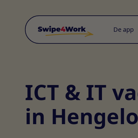
De app
ICT & IT v
in Hengel