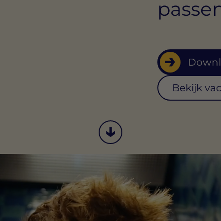
passen
Downl
Bekijk va