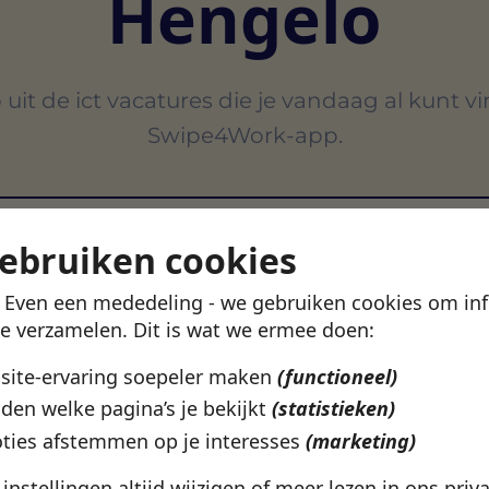
Hengelo
uit de ict vacatures die je vandaag al kunt v
Swipe4Work-app.
gebruiken cookies
! Even een mededeling - we gebruiken cookies om in
VERTROUWD DOOR 500+ WERKGEVERS IN NEDERLAN
te verzamelen. Dit is wat we ermee doen:
bsite-ervaring soepeler maken
(functioneel)
den welke pagina’s je bekijkt
(statistieken)
ties afstemmen op je interesses
(marketing)
e instellingen altijd wijzigen of meer lezen in ons
priv
Hengelo