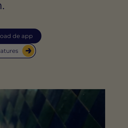
.
oad de app
catures