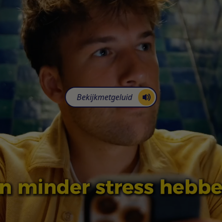
Bekijk
met
geluid