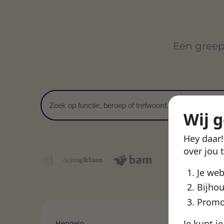
Een greep 
Zoeken
Wij 
Hey daar
over jou 
Je we
Bijhou
Promo
Je kunt j
Hengelo