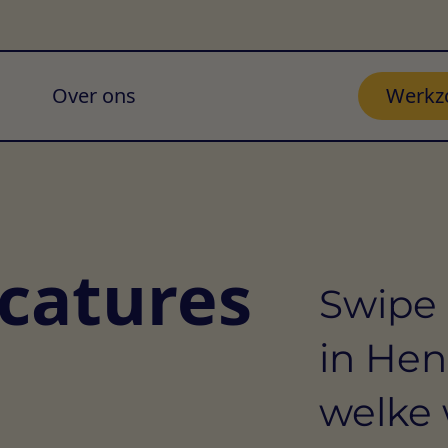
Over ons
Werkz
acatures
Swipe 
o
in Hen
welke 