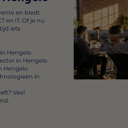
wente en biedt
 en IT. Of je nu
ijd iets
 in Hengelo
sector in Hengelo
in Hengelo
chnologieën in
eft? Veel
ond.