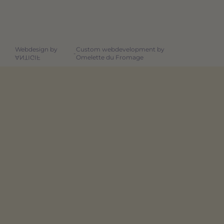
Webdesign by
Custom webdevelopment by
-
Omelette du Fromage
ANTIGIF