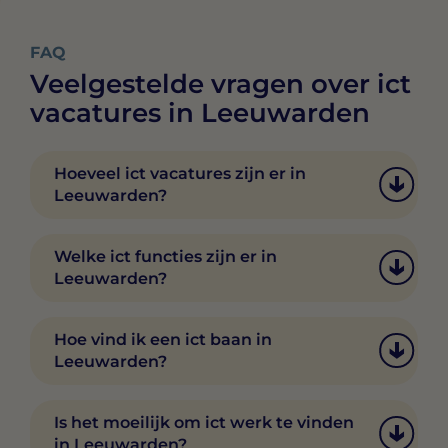
FAQ
Veelgestelde vragen over ict
vacatures in Leeuwarden
Hoeveel ict vacatures zijn er in
Leeuwarden?
Het aantal vacatures in ICT en IT in
Leeuwarden wisselt. Via Swipe4Work vind je
Welke ict functies zijn er in
dagelijks nieuwe vacatures en kun je direct
Leeuwarden?
matchen met werkgevers.
In Leeuwarden vind je diverse functies in ICT
en IT, zoals software developer, data
Hoe vind ik een ict baan in
engineer, IT-consultant, DevOps engineer en
Leeuwarden?
projectmanager. In de Swipe4Work-app zie je
het volledige aanbod.
Via Swipe4Work swipe je door ict vacatures
in Leeuwarden en match je direct met
Is het moeilijk om ict werk te vinden
werkgevers die bij je passen. Je ziet meteen
in Leeuwarden?