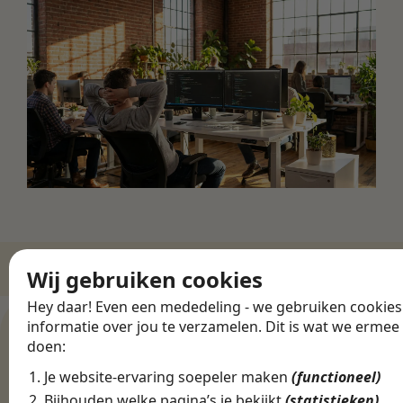
Wij gebruiken cookies
ZO WERKT HET
Hey daar! Even een mededeling - we gebruiken cookie
informatie over jou te verzamelen. Dit is wat we ermee
Een ict baan in
doen:
Leeuwarden
Je website-ervaring soepeler maken
(functioneel)
vinden zonder
Bijhouden welke pagina’s je bekijkt
(statistieken)