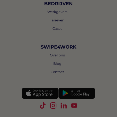
BEDRIJVEN
Werkgevers
Tarieven
Cases
SWIPE4WORK
Over ons
Blog
Contact
Volg Swipe4Work op TikTok
Volg Swipe4Work op Instagra
Volg Swipe4Work op Link
Volg Swipe4Work o