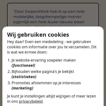
Door Swipe4Work heb ik op een hele
makkelijke, laagdrempelige manier
eigenlijk een hele leuke nieuwe baan
gevonden. Met heel veel nieuwe
uitdagingen!
Wij gebruiken cookies
Hey daar! Even een mededeling - we gebruiken
Martijn
cookies om informatie over jou te verzamelen. Dit
Certinia Consultant
is wat we ermee doen:
Je website-ervaring soepeler maken
(functioneel)
Bijhouden welke pagina’s je bekijkt
(statistieken)
Promoties afstemmen op je interesses
(marketing)
Je kunt je instellingen altijd wijzigen of meer lezen
in ons
privacybeleid
.