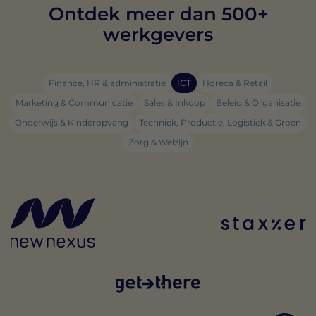
Ontdek meer dan 500+
werkgevers
Finance, HR & administratie
ICT
Horeca & Retail
Marketing & Communicatie
Sales & Inkoop
Beleid & Organisatie
Onderwijs & Kinderopvang
Techniek, Productie, Logistiek & Groen
Zorg & Welzijn