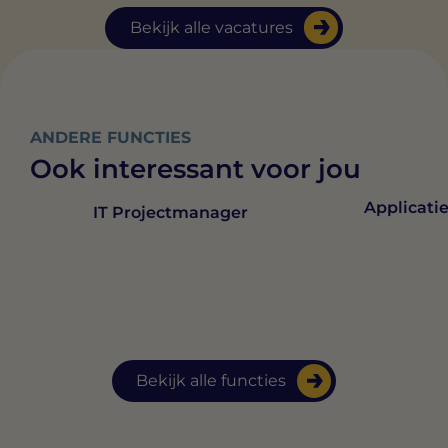
Bekijk alle vacatures
ANDERE FUNCTIES
Ook interessant voor jou
Applicati
IT Projectmanager
Bekijk alle functies