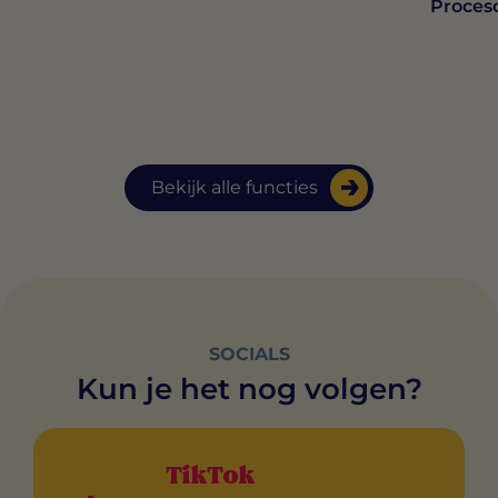
Proces
Bekijk alle functies
SOCIALS
Kun je het nog volgen?
TikTok