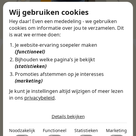
Wij gebruiken cookies
Hey daar! Even een mededeling - we gebruiken
cookies om informatie over jou te verzamelen. Dit
is wat we ermee doen:
Je website-ervaring soepeler maken
(functioneel)
Bijhouden welke pagina’s je bekijkt
(statistieken)
WERKGEVERS
Ontdek meer dan 500+
Promoties afstemmen op je interesses
(marketing)
werkgevers
Je kunt je instellingen altijd wijzigen of meer lezen
in ons
privacybeleid
.
Finance, HR & administratie
ICT
Horeca & Retail
De cookies die wij gebruiken per
categorie
Marketing & Communicatie
Sales & Inkoop
Beleid & Organisatie
Details bekijken
Onderwijs & Kinderopvang
Techniek, Productie, Logistiek & Groen
Noodzakelijk
Noodzakelijk
Functioneel
Statistieken
Marketing
Zorg & Welzijn
Noodzakelijke cookies helpen een website bruikbaar te