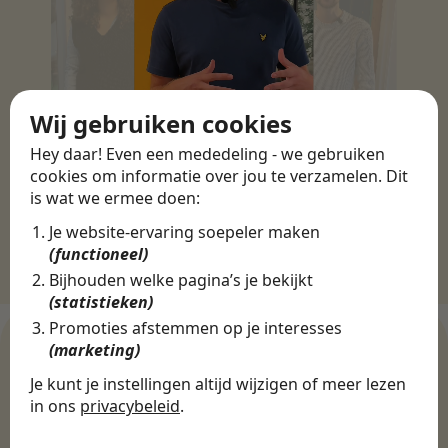
Wij gebruiken cookies
Hey daar! Even een mededeling - we gebruiken
cookies om informatie over jou te verzamelen. Dit
is wat we ermee doen:
Je website-ervaring soepeler maken
(functioneel)
Bijhouden welke pagina’s je bekijkt
(statistieken)
Promoties afstemmen op je interesses
(marketing)
Je kunt je instellingen altijd wijzigen of meer lezen
WERKGEVERS
in ons
privacybeleid
.
Ontdek meer dan 500+
De cookies die wij gebruiken per