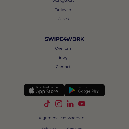
Werkgevers
Tarieven
Cases
SWIPE4WORK
Over ons
Blog
Contact
Volg Swipe4Work op TikTok
Volg Swipe4Work op Instagra
Volg Swipe4Work op Link
Volg Swipe4Work o
Algemene voorwaarden
Privacy
Cookies