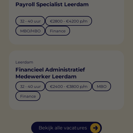
Payroll Specialist Leerdam
32 - 40 uur
€2800 - €4200 p/m
MBO/HBO
Finance
Leerdam
Financieel Administratief
Medewerker Leerdam
32 - 40 uur
€2400 - €3800 p/m
MBO
Finance
Bekijk alle vacatures