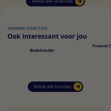
Bekijk alle vacatures
ANDERE FUNCTIES
Ook interessant voor jou
Finance 
Boekhouder
Bekijk alle functies