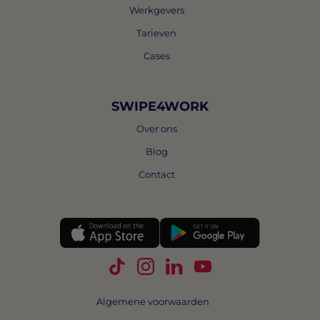
Werkgevers
Tarieven
Cases
SWIPE4WORK
Over ons
Blog
Contact
Volg Swipe4Work op TikTok
Volg Swipe4Work op Instagra
Volg Swipe4Work op Link
Volg Swipe4Work o
Algemene voorwaarden