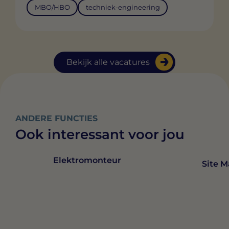
MBO/HBO
techniek-engineering
Bekijk alle vacatures
ANDERE FUNCTIES
Ook interessant voor jou
Elektromonteur
Site 