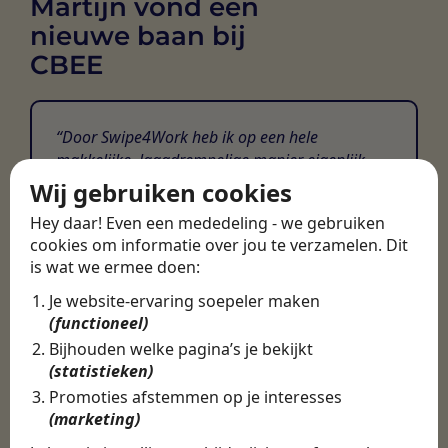
Martijn vond een
nieuwe baan bij
CBEE
Door Swipe4Work heb ik op een hele
makkelijke, laagdrempelige manier eigenlijk
een hele leuke nieuwe baan gevonden. Met heel
Wij gebruiken cookies
veel nieuwe uitdagingen!
Hey daar! Even een mededeling - we gebruiken
cookies om informatie over jou te verzamelen. Dit
Martijn
is wat we ermee doen:
Certinia Consultant
Je website-ervaring soepeler maken
(functioneel)
Bijhouden welke pagina’s je bekijkt
(statistieken)
Promoties afstemmen op je interesses
(marketing)