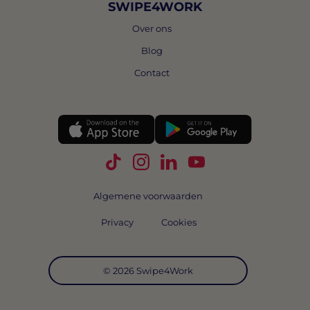
SWIPE4WORK
Over ons
Blog
Contact
Volg Swipe4Work op TikTok
Volg Swipe4Work op Instagra
Volg Swipe4Work op Link
Volg Swipe4Work o
Algemene voorwaarden
Privacy
Cookies
© 2026 Swipe4Work