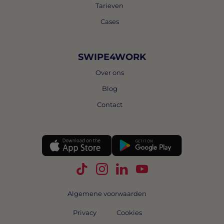
Tarieven
Cases
SWIPE4WORK
Over ons
Blog
Contact
Volg Swipe4Work op TikTok
Volg Swipe4Work op Instagra
Volg Swipe4Work op Link
Volg Swipe4Work o
Algemene voorwaarden
Privacy
Cookies