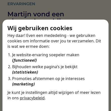
ERVARINGEN
Martijn vond een
nieuwe baan bij
Wij gebruiken cookies
CBEE
Hey daar! Even een mededeling - we gebruiken
cookies om informatie over jou te verzamelen. Dit
is wat we ermee doen:
Door Swipe4Work heb ik op een hele
makkelijke, laagdrempelige manier eigenlijk
Je website-ervaring soepeler maken
een hele leuke nieuwe baan gevonden. Met heel
(functioneel)
veel nieuwe uitdagingen!
Bijhouden welke pagina’s je bekijkt
(statistieken)
Martijn
Promoties afstemmen op je interesses
Certinia Consultant
(marketing)
Je kunt je instellingen altijd wijzigen of meer lezen
in ons
privacybeleid
.
De cookies die wij gebruiken per