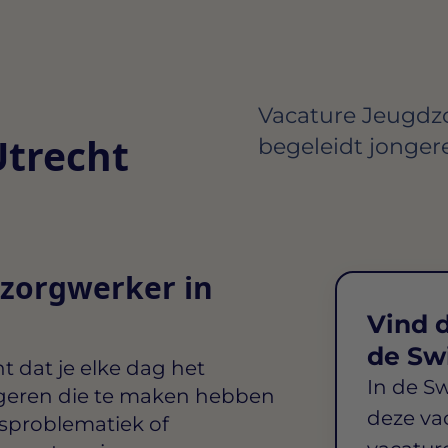
Vacature Jeugdzo
trecht
begeleidt jonger
dzorgwerker in
Vind d
de Sw
 dat je elke dag het
In de S
ngeren die te maken hebben
deze va
gsproblematiek of