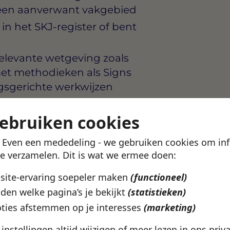
 een aanverwant vakgebied
 in het SKJ-register of bent
elevante wetgeving zoals
et methodieken als Signs
ngsgerichte werkwijzen
 en
gebruiken cookies
lder schriftelijk
! Even een mededeling - we gebruiken cookies om in
jongeren en gezinnen ook
te verzamelen. Dit is wat we ermee doen:
bsite-ervaring soepeler maken
(functioneel)
den welke pagina’s je bekijkt
(statistieken)
ties afstemmen op je interesses
(marketing)
satie die zich inzet voor
eren en jongeren in de
e instellingen altijd wijzigen of meer lezen in ons
priv