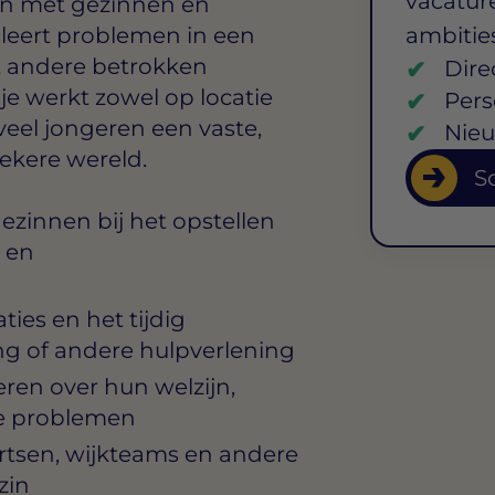
vacature
en met gezinnen en
leert problemen in een
ambitie
t andere betrokken
Dire
 je werkt zowel op locatie
Pers
 veel jongeren een vaste,
Nieu
ekere wereld.
So
zinnen bij het opstellen
- en
ties en het tijdig
g of andere hulpverlening
en over hun welzijn,
se problemen
tsen, wijkteams en andere
zin