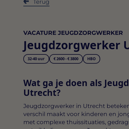
Terug
VACATURE JEUGDZORGWERKER
Jeugdzorgwerker U
32-40 uur
€ 2600 - € 3800
HBO
Wat ga je doen als Jeug
Utrecht?
Jeugdzorgwerker in Utrecht
betekent
verschil maakt voor kinderen en jo
met complexe thuissituaties, gedra