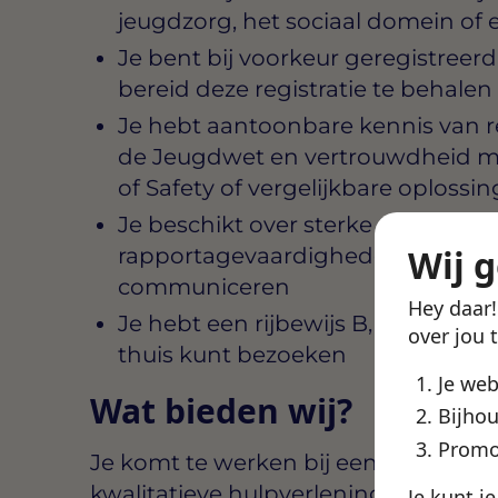
jeugdzorg, het sociaal domein of
Je bent bij voorkeur geregistreerd
bereid deze registratie te behalen
Je hebt aantoonbare kennis van r
de Jeugdwet en vertrouwdheid m
of Safety of vergelijkbare oplossi
Je beschikt over sterke gespreks-
Wij 
rapportagevaardigheden en kunt he
communiceren
Hey daar
Je hebt een rijbewijs B, zodat je 
over jou 
thuis kunt bezoeken
Je we
Wat bieden wij?
Bijhou
Promo
Je komt te werken bij een zorgorgani
kwalitatieve hulpverlening aan kind
Je kunt j