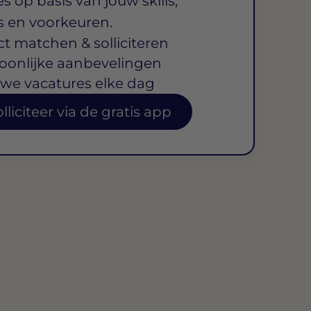
s op basis van jouw skills,
s en voorkeuren.
ct matchen & solliciteren
oonlijke aanbevelingen
we vacatures elke dag
lliciteer via de gratis app