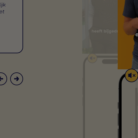
ijk
et