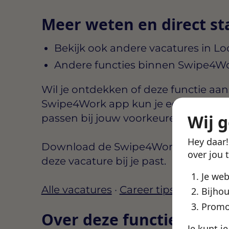
Meer weten en direct st
Bekijk ook andere vacatures in L
Andere functies binnen Swipe4W
Wil je ontdekken of deze functie aansl
Swipe4Work app kun je eenvoudig b
Wij 
passen bij jouw voorkeuren, zoals lo
Hey daar
Download de Swipe4Work app, maak e
over jou 
deze vacature bij je past.
Je we
Alle vacatures
·
Career tips
·
Finance 
Bijhou
Promo
Over deze functie
Je kunt j