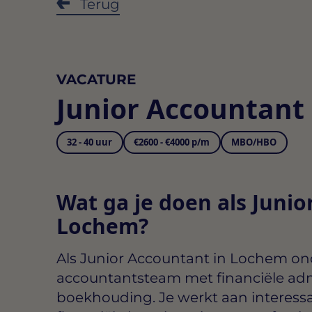
Terug
VACATURE
Junior Accountan
32 - 40 uur
€2600 - €4000 p/m
MBO/HBO
Wat ga je doen als Junio
Lochem?
Als
Junior Accountant in Lochem
ond
accountantsteam met financiële adm
boekhouding. Je werkt aan interess