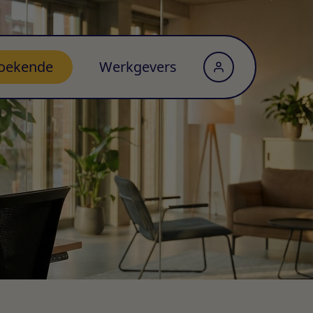
oekende
Werkgevers