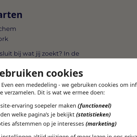
arten
ochem
ork
uit bij wat jij zoekt? In de
ekijken welke vacatures
gebruiken cookies
catie en werkuren.
! Even een mededeling - we gebruiken cookies om in
en profiel aan en kijk of
te verzamelen. Dit is wat we ermee doen:
bsite-ervaring soepeler maken
(functioneel)
vacatures
den welke pagina’s je bekijkt
(statistieken)
ties afstemmen op je interesses
(marketing)
e instellingen altijd wijzigen of meer lezen in ons
priv