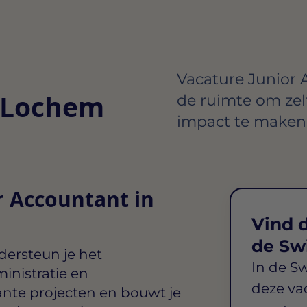
Vacature Junior A
t Lochem
de ruimte om zelf
impact te maken 
r Accountant in
Vind d
de Sw
ersteun je het
In de S
inistratie en
deze va
ante projecten en bouwt je