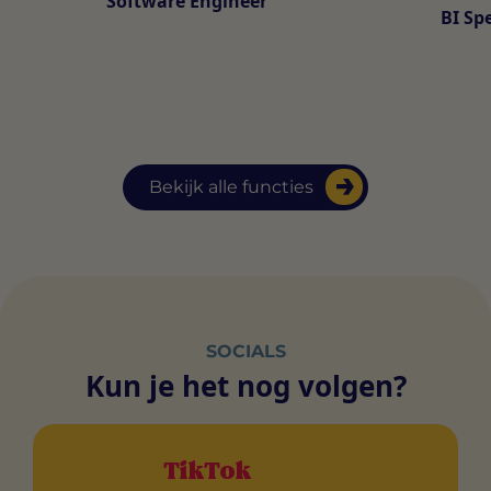
Software Engineer
BI Spe
Bekijk alle functies
SOCIALS
Kun je het nog volgen?
TikTok