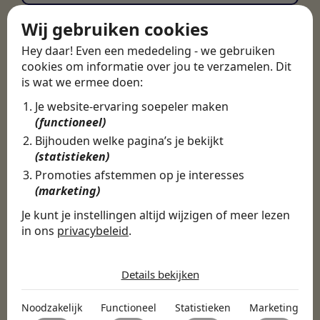
Wij gebruiken cookies
Hey daar! Even een mededeling - we gebruiken
cookies om informatie over jou te verzamelen. Dit
is wat we ermee doen:
Je website-ervaring soepeler maken
(functioneel)
Bijhouden welke pagina’s je bekijkt
(statistieken)
Promoties afstemmen op je interesses
(marketing)
Je kunt je instellingen altijd wijzigen of meer lezen
in ons
privacybeleid
.
De cookies die wij gebruiken per
categorie
Details bekijken
Noodzakelijk
Noodzakelijk
Functioneel
Statistieken
Marketing
Noodzakelijke cookies helpen een website bruikbaar te