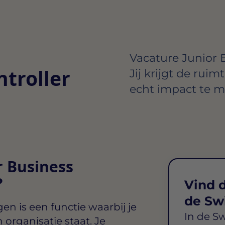
Vacature Junior 
ntroller
Jij krijgt de ruim
echt impact te m
r Business
?
Vind d
de Sw
ngen
is een functie waarbij je
In de S
 organisatie staat. Je