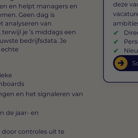
deze va
chten en helpt managers en
vacature
nemen. Geen dag is
et analyseren van
ambitie
terwijl je ’s middags een
Dire
uwste bedrijfsdata. Je
Pers
g echte
Nieu
So
ieke
hboards
ngen en het signaleren van
n de jaar- en
door controles uit te