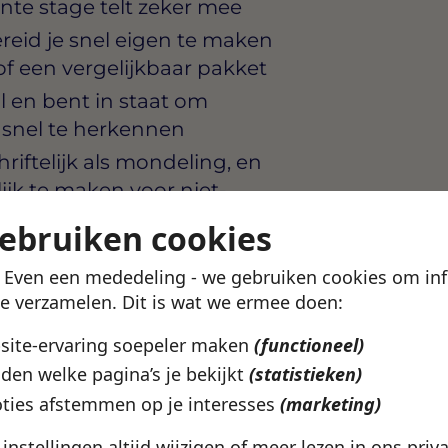
ante stage telt zeker mee
ereid je snel eigen te maken
f een vergelijkbaar pakket
l en bent in staat om
n snel te herkennen
iftelijk als mondeling, en
lijk te maken voor niet-
gebruiken cookies
elt je thuis in een omgeving
! Even een mededeling - we gebruiken cookies om in
te verzamelen. Dit is wat we ermee doen:
bsite-ervaring soepeler maken
(functioneel)
den welke pagina’s je bekijkt
(statistieken)
 die investeert in jong
te ontwikkelen tot een
ties afstemmen op je interesses
(marketing)
werksfeer is open en
e instellingen altijd wijzigen of meer lezen in ons
priv