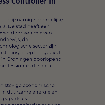
ss Controller in
et gelijknamige noordelijke
rs. De stad heeft een
even door een mix van
nderwijs, de
chnologische sector zijn
nstellingen op het gebied
er in Groningen doorlopend
professionals die data
een stevige economische
 in duurzame energie en
opapark als
ende organisaties aan, van