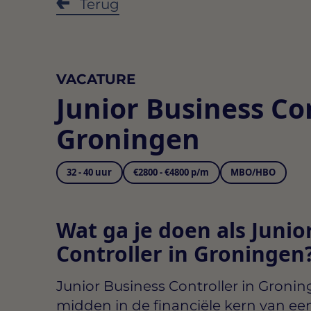
Terug
VACATURE
Junior Business Co
Groningen
32 - 40 uur
€2800 - €4800 p/m
MBO/HBO
Wat ga je doen als Junio
Controller in Groningen
Junior Business Controller in Groni
midden in de financiële kern van een