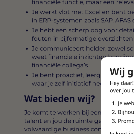
financiële functie, maar een relev
Je werkt vlot met Excel en bent b
in ERP-systemen zoals SAP, AFAS o
Je hebt een scherp oog voor detai
fouten in cijfermatige overzichte
Je communiceert helder, zowel schr
weet financiële inzichten begrijpe
financiële collega’s
Wij 
Je bent proactief, leergierig en vo
Hey daar
waar je zelf initiatief neemt
over jou 
Wat bieden wij?
Je we
Bijhou
Je komt te werken bij een organisatie
talent en jou de ruimte geeft om je 
Promo
volwaardige business controller. De 
Je kunt j