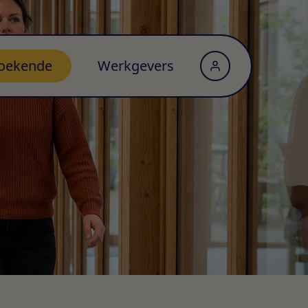
oekende
Werkgevers