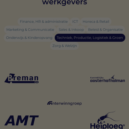
werkgevers
Finance, HR & administratie
ICT
Horeca & Retail
Marketing & Communicatie
Sales & Inkoop
Beleid & Organisatie
Onderwijs & Kinderopvang
Techniek, Productie, Logistiek & Groen
Zorg & Welzijn