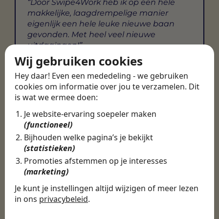
Door Swipe4Work heb ik op een hele
makkelijke, laagdrempelige manier
eigenlijk een hele leuke nieuwe baan
gevonden. Met heel veel nieuwe
uitdagingen!
Wij gebruiken cookies
Martijn
Hey daar! Even een mededeling - we gebruiken
Certinia Consultant
cookies om informatie over jou te verzamelen. Dit
is wat we ermee doen:
Je website-ervaring soepeler maken
(functioneel)
Bijhouden welke pagina’s je bekijkt
(statistieken)
Promoties afstemmen op je interesses
(marketing)
Je kunt je instellingen altijd wijzigen of meer lezen
in ons
privacybeleid
.
De cookies die wij gebruiken per