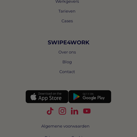
Werkgevers
Tarieven
Cases
SWIPE4WORK
Over ons
Blog
Contact
Volg Swipe4Work op TikTok
Volg Swipe4Work op Instagra
Volg Swipe4Work op Link
Volg Swipe4Work o
Algemene voorwaarden