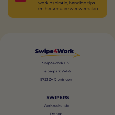
werkinspiratie, handige tips
en herkenbare werkverhalen
Swipe4Work B.V.
Helperpark 274-6
9723 ZA Groningen
SWIPERS
Werkzoekende
De app