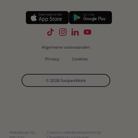
Volg Swipe4Work op TikTok
Volg Swipe4Work op Instagra
Volg Swipe4Work op Link
Volg Swipe4Work o
Algemene voorwaarden
Privacy
Cookies
© 2026 Swipe4Work
Webdesign by
Custom webdevelopment by
-
Omelette du Fromage
ANTIGIF