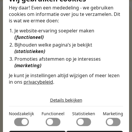
Hey daar! Even een mededeling - we gebruiken
cookies om informatie over jou te verzamelen. Dit
is wat we ermee doen:
WERKGEVERS
Je website-ervaring soepeler maken
Ontdek meer dan 500+
(functioneel)
werkgevers
Bijhouden welke pagina’s je bekijkt
(statistieken)
Promoties afstemmen op je interesses
(marketing)
Finance, HR & administratie
ICT
Horeca & Retail
Marketing & Communicatie
Sales & Inkoop
Beleid & Organisatie
Je kunt je instellingen altijd wijzigen of meer lezen
in ons
privacybeleid
.
Onderwijs & Kinderopvang
Techniek, Productie, Logistiek & Groen
De cookies die wij gebruiken per
Zorg & Welzijn
categorie
Details bekijken
Noodzakelijk
Noodzakelijk
Functioneel
Statistieken
Marketing
Noodzakelijke cookies helpen een website bruikbaar te
Functioneel
maken door basisfuncties zoals paginanavigatie en
toegang tot beveiligde delen van de website mogelijk te
Met functionele cookies kan een website informatie