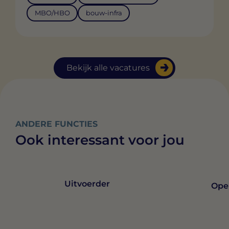
MBO/HBO
bouw-infra
Bekijk alle vacatures
ANDERE FUNCTIES
Ook interessant voor jou
Uitvoerder
Ope