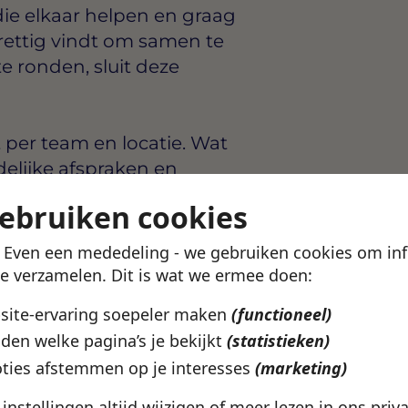
die elkaar helpen en graag
prettig vindt om samen te
te ronden, sluit deze
t per team en locatie. Wat
delijke afspraken en
Zo weet je waar je aan toe
gebruiken cookies
rpakken.
! Even een mededeling - we gebruiken cookies om in
arten
te verzamelen. Dit is wat we ermee doen:
bsite-ervaring soepeler maken
(functioneel)
astricht
den welke pagina’s je bekijkt
(statistieken)
ork
ties afstemmen op je interesses
(marketing)
uit bij wat jij zoekt? In de
e instellingen altijd wijzigen of meer lezen in ons
priv