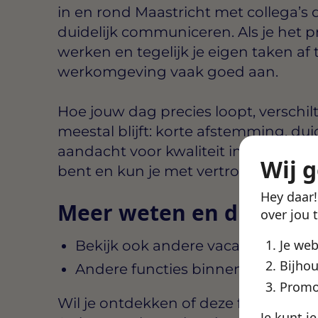
in en rond Maastricht met collega’s 
duidelijk communiceren. Als je het 
werken en tegelijk je eigen taken af 
werkomgeving vaak goed aan.
Hoe jouw dag precies loopt, verschil
meestal blijft: korte afstemming, dui
aandacht voor kwaliteit in het werk. 
Wij 
bent en kun je met vertrouwen doo
Hey daar
Meer weten en direct st
over jou 
Je we
Bekijk ook andere vacatures in Ma
Bijhou
Andere functies binnen Swipe4W
Promo
Wil je ontdekken of deze functie aansl
Je kunt j