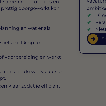
vacature
t samen met collega’s en
er prettig doorgewerkt kan
ambitie
Dire
Pers
planning en wat er als
Nieu
So
s iets niet klopt of
of voorbereiding en werkt
atie of in de werkplaats en
pt.
n klaar zodat je efficiënt