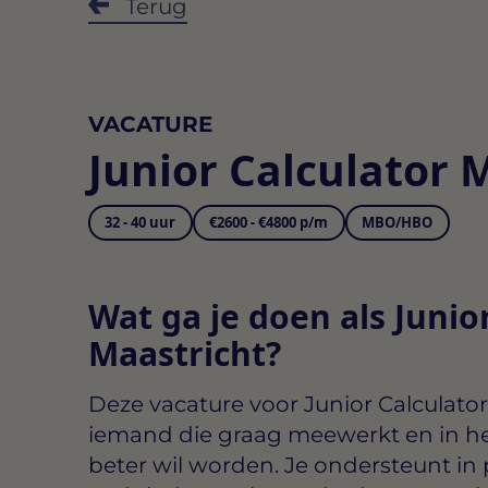
Terug
VACATURE
Junior Calculator 
32 - 40 uur
€2600 - €4800 p/m
MBO/HBO
Wat ga je doen als Junior
Maastricht?
Deze vacature voor
Junior Calculator
iemand die graag meewerkt en in he
beter wil worden. Je ondersteunt in 