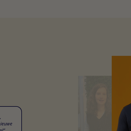
,
nieuwe
n!