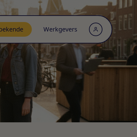
oekende
Werkgevers