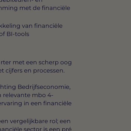
emming met de financiële
eling van financiële
f BI-tools
tarter met een scherp oog
et cijfers en processen.
chting Bedrijfseconomie,
n relevante mbo 4-
varing in een financiële
en vergelijkbare rol; een
nanciële sector is een pré