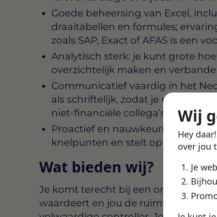
Goede beheersing van Excel, incl
draaitabellen en formules; ervar
zoals SAP, Exact of AFAS is een vo
Analytisch sterk: je kunt grote h
overzichtelijk maken en verband
Communicatief vaardig in het Ne
als schriftelijk, zodat je rapporta
Wij 
niet-financiële collega’s
Proactief en nauwkeurig: je wacht 
Hey daar
knelpunten en stelt oplossingen 
over jou 
Wat bieden wij?
Je we
Bijhou
Je komt terecht bij een organisatie i
Promo
waardeert en jou de ruimte geeft om
Je kunt j
volwaardige controller. Je werkt in 