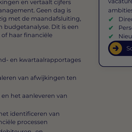
vacature
ingen en vertaalt cijfers
management. Geen dag is
ambitie
zig met de maandafsluiting,
Dire
n budgetanalyse. Dit is een
Pers
 of haar financiële
Nieu
So
nd- en kwartaalrapportages
leren van afwijkingen ten
g en het aanleveren van
et identificeren van
nciële processen
debiteuren- en