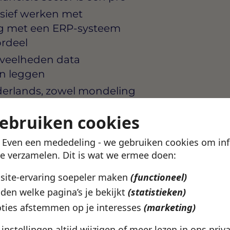
usief werken met
ing met een ERP-systeem
ordeel
oeveelheden data
en leggen
derlands, zowel mondeling
ges helder presenteert aan
gebruiken cookies
niet af maar signaleert zelf
! Even een mededeling - we gebruiken cookies om in
voor
te verzamelen. Dit is wat we ermee doen:
bsite-ervaring soepeler maken
(functioneel)
den welke pagina’s je bekijkt
(statistieken)
n Alkmaar die groei
ties afstemmen op je interesses
(marketing)
 je te ontwikkelen tot een
e instellingen altijd wijzigen of meer lezen in ons
priv
een hecht financieel team