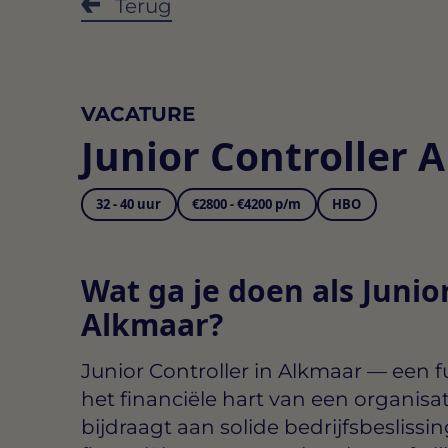
Terug
VACATURE
Junior Controller 
32 - 40 uur
€2800 - €4200 p/m
HBO
Wat ga je doen als Junior
Alkmaar?
Junior Controller in Alkmaar
— een fu
het financiële hart van een organisat
bijdraagt aan solide bedrijfsbeslissi