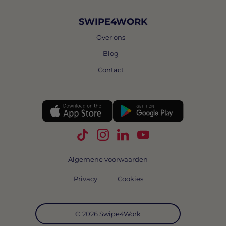
SWIPE4WORK
Over ons
Blog
Contact
Volg Swipe4Work op TikTok
Volg Swipe4Work op Instagra
Volg Swipe4Work op Link
Volg Swipe4Work o
Algemene voorwaarden
Privacy
Cookies
© 2026 Swipe4Work