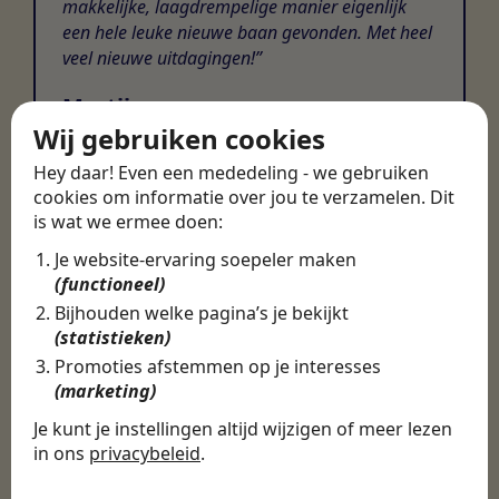
makkelijke, laagdrempelige manier eigenlijk
een hele leuke nieuwe baan gevonden. Met heel
veel nieuwe uitdagingen!
Martijn
Wij gebruiken cookies
Certinia Consultant
Hey daar! Even een mededeling - we gebruiken
cookies om informatie over jou te verzamelen. Dit
is wat we ermee doen:
Je website-ervaring soepeler maken
(functioneel)
Bijhouden welke pagina’s je bekijkt
(statistieken)
Promoties afstemmen op je interesses
(marketing)
Je kunt je instellingen altijd wijzigen of meer lezen
in ons
privacybeleid
.
De cookies die wij gebruiken per