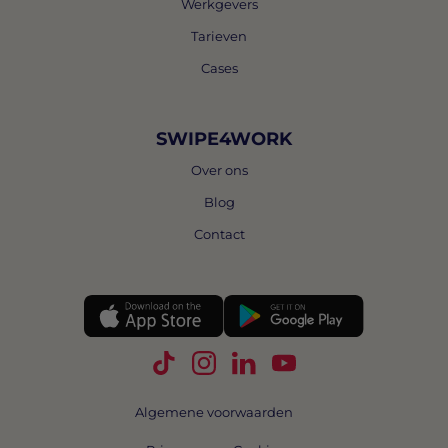
Werkgevers
Tarieven
Cases
SWIPE4WORK
Over ons
Blog
Contact
Volg Swipe4Work op TikTok
Volg Swipe4Work op Instagra
Volg Swipe4Work op Link
Volg Swipe4Work o
Algemene voorwaarden