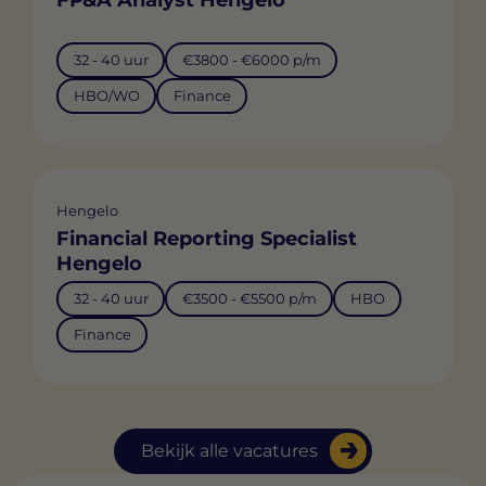
32 - 40 uur
€3800 - €6000 p/m
HBO/WO
Finance
Hengelo
Financial Reporting Specialist
Hengelo
32 - 40 uur
€3500 - €5500 p/m
HBO
Finance
Bekijk alle vacatures