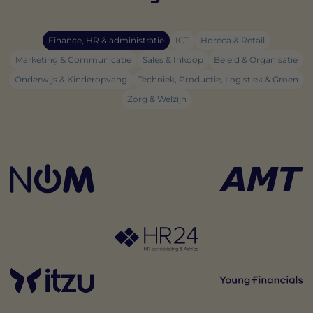
Finance, HR & administratie
ICT
Horeca & Retail
Marketing & Communicatie
Sales & Inkoop
Beleid & Organisatie
Onderwijs & Kinderopvang
Techniek, Productie, Logistiek & Groen
Zorg & Welzijn